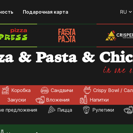
ность
Подарочная карта
RU
za & Pasta & Chi
in one s
Коробка
Сандвичи
Crispy Bowl / Са
Закуски
Вложения
Напитки
ые предложения
Пицца
Рулетики