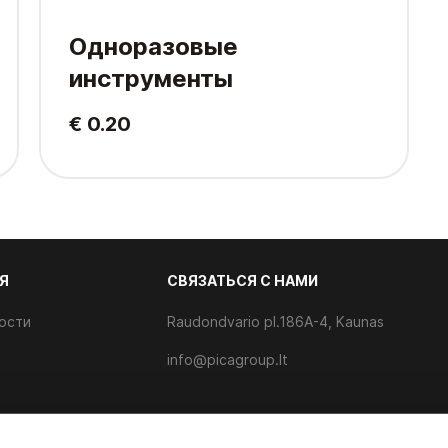
Одноразовые
инструменты
€ 0.20
Я
CВЯЗАТЬСЯ С НАМИ
ости
Raudondvario pl.186A-4, Kaunas
info@picagroup.lt