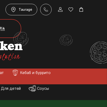
Tauragė
cken
olution
лат
Кебаб и буррито
Для детей
Соусы