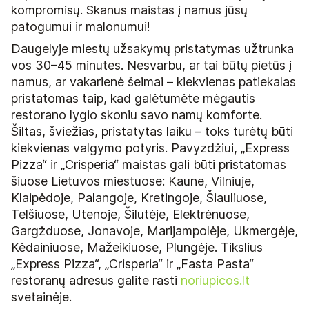
kompromisų. Skanus maistas į namus jūsų
patogumui ir malonumui!
Daugelyje miestų užsakymų pristatymas užtrunka
vos 30–45 minutes. Nesvarbu, ar tai būtų pietūs į
namus, ar vakarienė šeimai – kiekvienas patiekalas
pristatomas taip, kad galėtumėte mėgautis
restorano lygio skoniu savo namų komforte.
Šiltas, šviežias, pristatytas laiku – toks turėtų būti
kiekvienas valgymo potyris. Pavyzdžiui, „Express
Pizza“ ir „Crisperia“ maistas gali būti pristatomas
šiuose Lietuvos miestuose: Kaune, Vilniuje,
Klaipėdoje, Palangoje, Kretingoje, Šiauliuose,
Telšiuose, Utenoje, Šilutėje, Elektrėnuose,
Gargžduose, Jonavoje, Marijampolėje, Ukmergėje,
Kėdainiuose, Mažeikiuose, Plungėje. Tikslius
„Express Pizza“, „Crisperia“ ir „Fasta Pasta“
restoranų adresus galite rasti
noriupicos.lt
svetainėje.