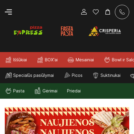
Iššūkiai
BOX'ai
Mėsainiai
Bowl ir Sal
Specialūs pasiūlymai
Picos
Suktinukai
Pasta
Gėrimai
Priedai