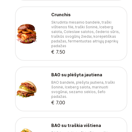
Crunchis
Skrudinta mėsainio bandelė, traški
vištienos filė, traški šoninė, Iceberg
salota, Coleslaw salotos, čederio sūris,
traškūs svogūnų žiedai, korėjietiškas
padažas, fermentuotas aitriųjų paprikų
padažas
€ 7.50
BAO su plėšyta jautiena
BAO bandelė, plėšyta jautiena, traški
šoninė, Iceberg salota, marinuoti
svogūnai, sezamo sėklos, šefo
padažas.
€ 7.00
BAO su traškia vištiena