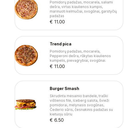
Pomidorų padažas, mocarela, saliami
dešra, virtas kiaulienos kumpis,
marinuoti kelmučiai, svogūnai, garstyčių
padažas
€ 11.00
Trend pica
Pomidorų padažas, mocarela,
Pepperoni dešra, rūkytas kiaulienos
kumpelis, pievagrybiai, svogūnai.
€ 11.00
Burger Smash
Skrudinta mėsainio bandelė, traški
vištienos filė, Iceberg salota, švieži
pomidorai, mėlynasis svogūnas,
Čederio sūris, česnakinis padažas su
kietuoju sūriu
€ 6.50