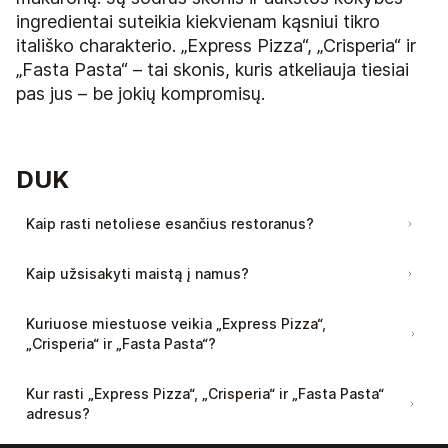
ingredientai suteikia kiekvienam kąsniui tikro
itališko charakterio. „Express Pizza“, „Crisperia“ ir
„Fasta Pasta“ – tai skonis, kuris atkeliauja tiesiai
pas jus – be jokių kompromisų.
DUK
Kaip rasti netoliese esančius restoranus?
Tiesiog apsilankykite noriupicos.lt ir įveskite
Kaip užsisakyti maistą į namus?
savo miestą – sistema automatiškai parodys,
kokie restoranai šiuo metu aptarnauja jūsų
Užsisakyti maistą į namus noriupicos.lt yra
Kuriuose miestuose veikia „Express Pizza“,
teritoriją. Kiekvienas užsakymas priskiriamas
paprasta ir patogu. Galite pasirinkti vieną iš
„Crisperia“ ir „Fasta Pasta“?
artimiausiam restoranui, todėl maisto
dviejų patogiausių būdų: paskambinti tiesiogiai į
pristatymas vyksta greitai ir tiksliai.
Šiuo metu restoranai ir maisto pristatymas į
piceriją ir pateikti savo užsakymą telefonu arba
Kur rasti „Express Pizza“, „Crisperia“ ir „Fasta Pasta“
namus vykdomas daugelyje Lietuvos miestų:
užsakyti internetu – tiesiog pasirinkite norimus
adresus?
Kaune, Vilniuje, Klaipėdoje, Palangoje,
patiekalus, nurodykite pristatymo adresą ir
Visi restoranai ir jų adresai yra patogiai pateikti
Kretingoje, Šiauliuose, Telšiuose, Utenoje,