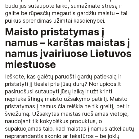
būdu jūs sutaupote laiko, sumažinate stresą ir
galite be rūpesčių mėgautis gardžiu maistu – tai
puikus sprendimas užimtai kasdienybei.
Maisto pristatymas į
namus – karštas maistas į
namus įvairiuose Lietuvos
miestuose
Ieškote, kas galėtų paruošti gardų patiekalą ir
pristatyti jį tiesiai prie jūsų durų? Noriupicos.lt
pasiruošusi sutaupyti jūsų laiką ir užtikrinti
nepriekaištingą maisto užsakymo patirtį. Maisto
pristatymas į namus čia reiškia ne tik greitį, bet ir
šviežumą. Užsakytas maistas ruošiamas vietoje,
naudojant tik kokybiškus produktus, o
supakuojamas taip, kad maistas į namus atkeliautų
neprarandantis skonio ar tekstūros – be jokių