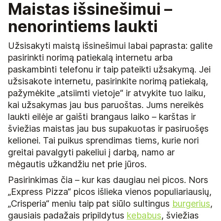
Maistas išsinešimui –
nenorintiems laukti
Užsisakyti maistą išsinešimui labai paprasta: galite
pasirinkti norimą patiekalą internetu arba
paskambinti telefonu ir taip pateikti užsakymą. Jei
užsisakote internetu, pasirinkite norimą patiekalą,
pažymėkite „atsiimti vietoje“ ir atvykite tuo laiku,
kai užsakymas jau bus paruoštas. Jums nereikės
laukti eilėje ar gaišti brangaus laiko – karštas ir
šviežias maistas jau bus supakuotas ir pasiruošęs
kelionei. Tai puikus sprendimas tiems, kurie nori
greitai pavalgyti pakeliui į darbą, namo ar
mėgautis užkandžiu net prie jūros.
Pasirinkimas čia – kur kas daugiau nei picos. Nors
„Express Pizza“ picos išlieka vienos populiariausių,
„Crisperia“ meniu taip pat siūlo sultingus
burgerius
,
gausiais padažais pripildytus
kebabus
, šviežias