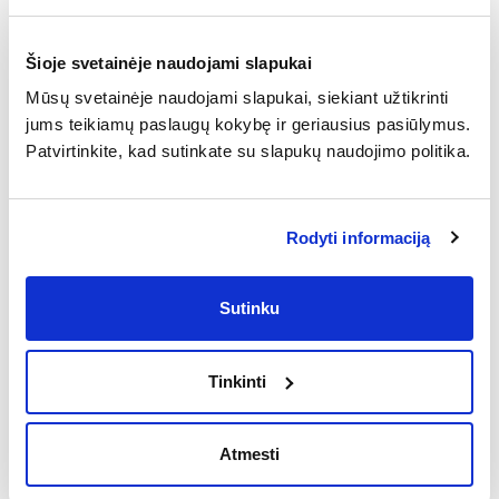
€ 16.00
Šioje svetainėje naudojami slapukai
Akapulko
Mūsų svetainėje naudojami slapukai, siekiant užtikrinti
Pomidorų padažas, mocarela, virtas
jums teikiamų paslaugų kokybę ir geriausius pasiūlymus.
jautienos kumpis, pievagrybiai, jalapeno
Patvirtinkite, kad sutinkate su slapukų naudojimo politika.
aitriosios paprikos, aštrus padažas
€ 11.00
Rodyti informaciją
Aitriųjų paprikų
Pomidorų padažas, mocarela, saliami
Sutinku
dešra, pievagrybiai, konservuoti
peperoni pipirai
€ 11.00
Tinkinti
Egzotiška
Atmesti
Pomidorų padažas, mocarela, rūkytas
kiaulienos kumpelis, konservuoti