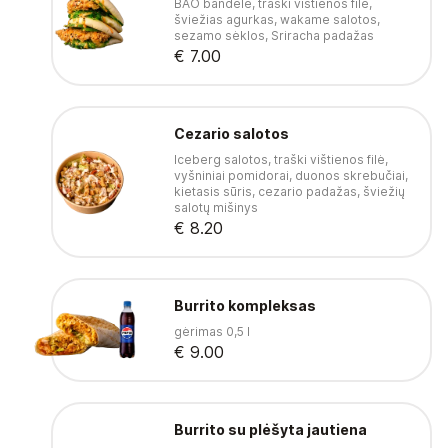
BAO bandelė, traški vištienos filė,
šviežias agurkas, wakame salotos,
sezamo sėklos, Sriracha padažas
€ 7.00
Cezario salotos
Iceberg salotos, traški vištienos filė,
vyšniniai pomidorai, duonos skrebučiai,
kietasis sūris, cezario padažas, šviežių
salotų mišinys
€ 8.20
Burrito kompleksas
gėrimas 0,5 l
€ 9.00
Burrito su plėšyta jautiena