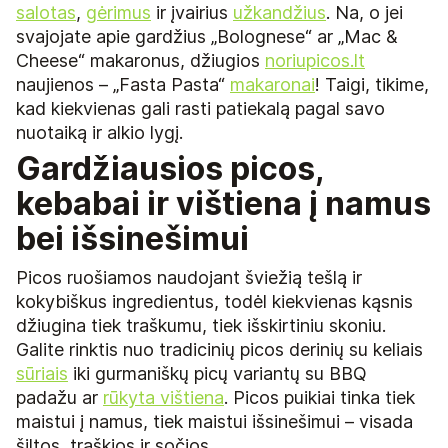
salotas
,
gėrimus
ir įvairius
užkandžius
. Na, o jei
svajojate apie gardžius „Bolognese“ ar „Mac &
Cheese“ makaronus, džiugios
noriupicos.lt
naujienos – „Fasta Pasta“
makaronai
! Taigi, tikime,
kad kiekvienas gali rasti patiekalą pagal savo
nuotaiką ir alkio lygį.
Gardžiausios picos,
kebabai ir vištiena į namus
bei išsinešimui
Picos ruošiamos naudojant šviežią tešlą ir
kokybiškus ingredientus, todėl kiekvienas kąsnis
džiugina tiek traškumu, tiek išskirtiniu skoniu.
Galite rinktis nuo tradicinių picos derinių su keliais
sūriais
iki gurmaniškų picų variantų su BBQ
padažu ar
rūkyta vištiena
. Picos puikiai tinka tiek
maistui į namus, tiek maistui išsinešimui – visada
šiltos, traškios ir sočios.