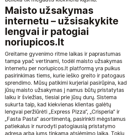
Maisto užsakymas
internetu – užsisakykite
lengvai ir patogiai
noriupicos.lt
Greitame gyvenimo ritme laikas ir paprastumas
tampa ypač vertinami, todėl maisto užsakymas
internetu per noriupicos.lt platformą yra puikus
pasirinkimas tiems, kurie ieško greito ir patogaus
sprendimo. Mūsų patikimi kurjeriai pasirūpina, kad
jūsų maisto užsakymas į namus būtų pristatytas
laiku ir šviežias, tiesiai prie jūsų durų. Sistema
sukurta taip, kad kiekvienas klientas galėtų
lengvai peržiūrėti „Express Pizza“, „Crisperia“ ir
„Fasta Pasta“ asortimentą, pasirinkti mėgstamus
patiekalus ir nurodyti patogiausią pristatymo
adresą arba jums tinkamą atsiėmimo laiką. Tokiu