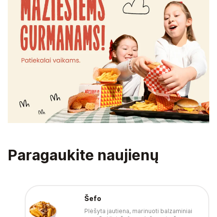
Paragaukite naujienų
Šefo
Plėšyta jautiena, marinuoti balzaminiai