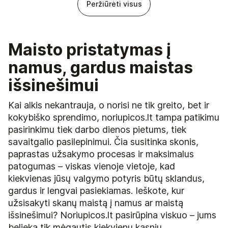
Peržiūrėti visus
Maisto pristatymas į
namus, gardus maistas
išsinešimui
Kai alkis nekantrauja, o norisi ne tik greito, bet ir
kokybiško sprendimo, noriupicos.lt tampa patikimu
pasirinkimu tiek darbo dienos pietums, tiek
savaitgalio pasilepinimui. Čia susitinka skonis,
paprastas užsakymo procesas ir maksimalus
patogumas – viskas vienoje vietoje, kad
kiekvienas jūsų valgymo potyris būtų sklandus,
gardus ir lengvai pasiekiamas. Ieškote, kur
užsisakyti skanų maistą į namus ar maistą
išsinešimui? Noriupicos.lt pasirūpina viskuo – jums
belieka tik mėgautis kiekvienu kąsniu.