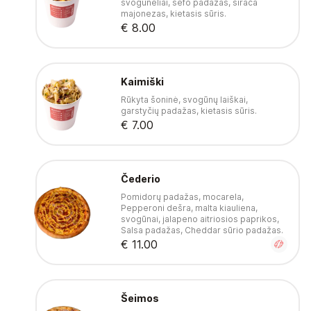
svogūnėliai, šefo padažas, sirača
majonezas, kietasis sūris.
€ 8.00
Kaimiški
Rūkyta šoninė, svogūnų laiškai,
garstyčių padažas, kietasis sūris.
€ 7.00
Čederio
Pomidorų padažas, mocarela,
Pepperoni dešra, malta kiauliena,
svogūnai, jalapeno aitriosios paprikos,
Salsa padažas, Cheddar sūrio padažas.
€ 11.00
Šeimos