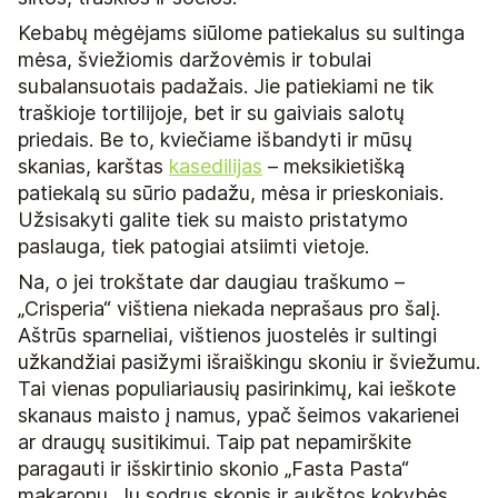
Kebabų mėgėjams siūlome patiekalus su sultinga
mėsa, šviežiomis daržovėmis ir tobulai
subalansuotais padažais. Jie patiekiami ne tik
traškioje tortilijoje, bet ir su gaiviais salotų
priedais. Be to, kviečiame išbandyti ir mūsų
skanias, karštas
kasedilijas
– meksikietišką
patiekalą su sūrio padažu, mėsa ir prieskoniais.
Užsisakyti galite tiek su maisto pristatymo
paslauga, tiek patogiai atsiimti vietoje.
Na, o jei trokštate dar daugiau traškumo –
„Crisperia“ vištiena niekada neprašaus pro šalį.
Aštrūs sparneliai, vištienos juostelės ir sultingi
užkandžiai pasižymi išraiškingu skoniu ir šviežumu.
Tai vienas populiariausių pasirinkimų, kai ieškote
skanaus maisto į namus, ypač šeimos vakarienei
ar draugų susitikimui. Taip pat nepamirškite
paragauti ir išskirtinio skonio „Fasta Pasta“
makaronų. Jų sodrus skonis ir aukštos kokybės