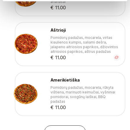
ananasai
€ 11.00
Aštrioji
Pomidorų padažas, mocarela, virtas
kiaulienos kumpis, saliami dešra,
jalapeno aitriosios paprikos, džiovintos
aitriosios paprikos, aštrus padažas
€ 11.00
Amerikietiška
Pomidorų padažas, mocarela, rūkyta
vištiena, marinuoti kelmučiai, vyšniniai
pomidorai, svogūnų laiškai, BBQ
padažas
€ 11.00