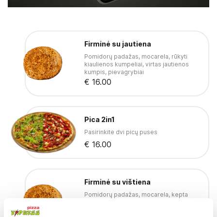
Firminė su jautiena
Pomidorų padažas, mocarela, rūkyti
kiaulienos kumpeliai, virtas jautienos
kumpis, pievagrybiai
€ 16.00
Pica 2in1
Pasirinkite dvi picų puses
€ 16.00
Firminė su vištiena
Pomidorų padažas, mocarela, kepta
vištiena, virtas kiaulienos kumpis,
pievagrybiai