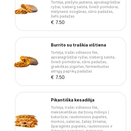
Tortilija, plėšyta jautiena, apvaliagrūdžiai
ryžiai, Iceberg salota, švieži pomidorai,
mėlynasis svogūnas, sūrio padažas,
šefo padažas
€ 7.50
Burrito su traškia vištiena
Tortilija, traški vištienos filė,
apvaliagrūdžiai ryžiai, Iceberg salota,
švieži pomidorai, sūrio padažas,
graikiškas jogurtas, fermentuotas
aitriųjų paprikų padažas
€ 7.50
Pikantiška kesadilija
Tortilija, traški vištienos filė,
meksikietiškas daržovių mišinys (
kukurūzai, raudonosios pupelės,
morkos, salieras, žalieji žirneliai,
šparaginės pupelės, raudonosios ir
žaliosios paprikos), mėlynasis