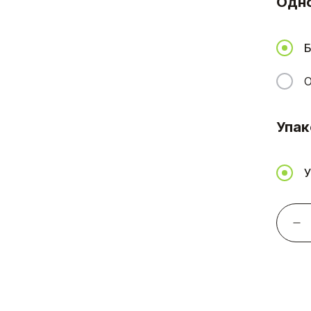
Одн
Б
О
Упак
У