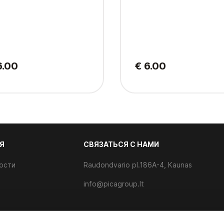
6.00
€ 6.00
Я
CВЯЗАТЬСЯ С НАМИ
ости
Raudondvario pl.186A-4, Kaunas
info@picagroup.lt