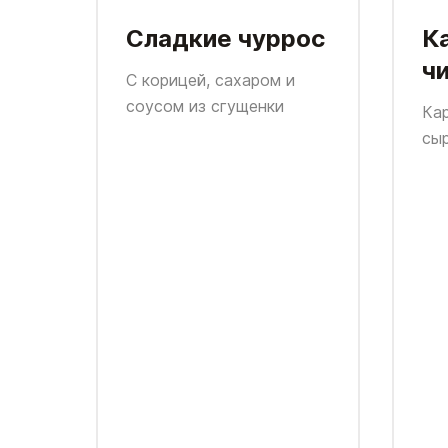
Сладкие чуррос
К
ч
С корицей, сахаром и
соусом из сгущенки
Ка
сы