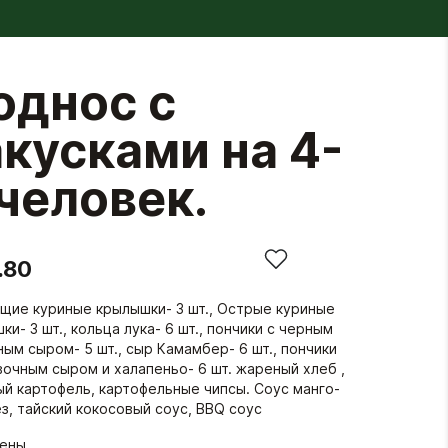
однос с
акусками на 4-
 человек.
.80
щие куриные крылышки- 3 шт., Острые куриные
ки- 3 шт., кольца лука- 6 шт., пончики с черным
ным сыром- 5 шт., сыр Камамбер- 6 шт., пончики
вочным сыром и халапеньо- 6 шт. жареный хлеб ,
й картофель, картофельные чипсы. Соус манго-
з, тайский кокосовый соус, BBQ соус
гены