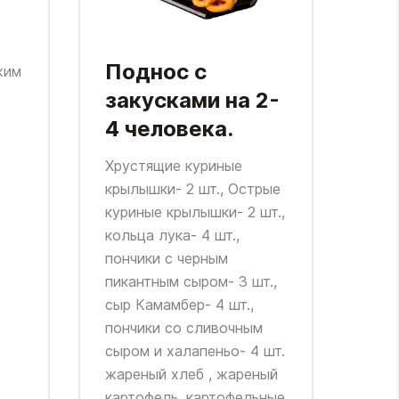
Сы
Поднос с
жим
по
закусками на 2-
ха
4 человека.
Сырн
Хрустящие куриные
хала
крылышки- 2 шт., Острые
ман
куриные крылышки- 2 шт.,
кольца лука- 4 шт.,
пончики с черным
пикантным сыром- 3 шт.,
сыр Камамбер- 4 шт.,
пончики со сливочным
сыром и халапеньо- 4 шт.
жареный хлеб , жареный
картофель, картофельные