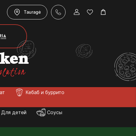
Tauragė
cken
olution
лат
Кебаб и буррито
Для детей
Соусы