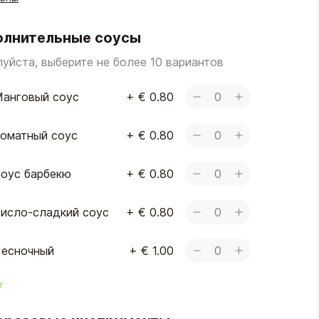
лнительные соусы
уйста, выберите не более 10 вариантов
анговый соус
+
€ 0.80
0
оматный соус
+
€ 0.80
0
оус барбекю
+
€ 0.80
0
исло-сладкий соус
+
€ 0.80
0
есночный
+
€ 1.00
0
е