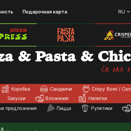
ность
Подарочная карта
RU
za & Pasta & Chi
in one s
Коробка
Сандвичи
Crispy Bowl / Са
Закуски
Вложения
Напитки
ые предложения
Пицца
Рулетики