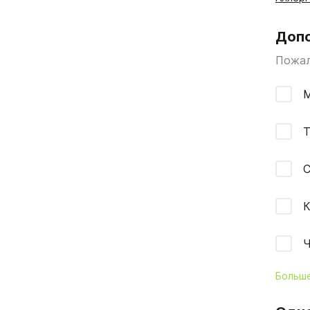
Допо
Пожал
М
Т
С
К
Ч
Больш