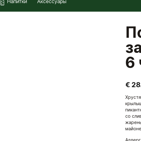
Напитки
Аксессуары
П
з
6
€ 28
Хрустя
крылыш
пикант
со сли
жарены
майоне
Аллер