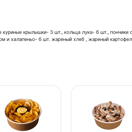
куриные крылышки- 3 шт., кольца лука- 6 шт., пончики 
ом и халапеньо- 6 шт. жареный хлеб , жареный картофел