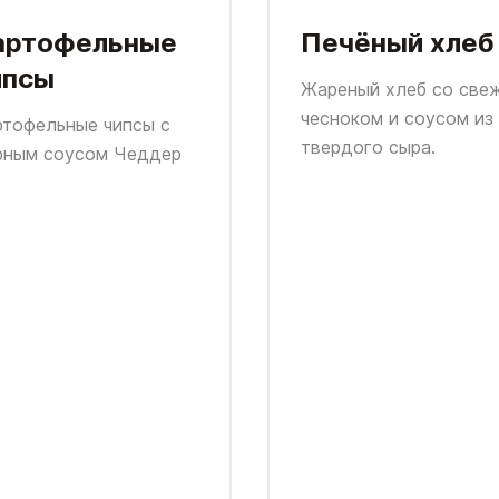
артофельные
Печёный хлеб
ипсы
Жареный хлеб со све
чесноком и соусом из
ртофельные чипсы с
твердого сыра.
рным соусом Чеддер