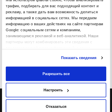
трафик, подбирать для вас подходящий контент и
рекламу, а также дать вам возможность делиться
информацией в социальных сетях. Мы передаем
Детский комплекс с куриными
информацию о ваших действиях на сайте партнерам
шариками " Xрустящие
Google: социальным сетям и компаниям,
наггетсы"
занимающимся рекламой и веб-аналитикой. Наши
Kуриные шарики " Xрустящие
партнеры могут комбинировать эти сведения с
наггетсы" + небольшая порция
картофеля фри + сок + игрушка
предоставленной вами информацией, а также
(Может отличаться от изображенного
данными, которые они получили при использовании
на фотографии. Доступны различные
Показать сведения
варианты игрушек.)
вами их сервисов.
€ 5.00
Разрешить все
Настроить
О НАС
Отказаться
Контакты