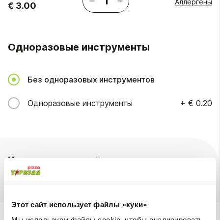
Аллергены
€ 3.00
Одноразовые инструменты
Без одноразовых инструментов
Одноразовые инструменты
+
€ 0.20
Ингредиенты
Доступны на
Этот сайт использует файлы «куки»
Мы также предлагаем
Мы используем файлы cookie, чтобы анализировать