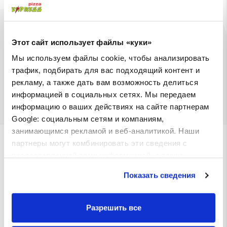
Ингредиенты
Доступны на
Этот сайт использует файлы «куки»
Мы используем файлы cookie, чтобы анализировать
Тортилья, ограбили говядина, жареный картофель,
трафик, подбирать для вас подходящий контент и
ялапеньо, красный лук, чесночный соус с твердым
рекламу, а также дать вам возможность делиться
сыром, консервированная паприка, маринованный
информацией в социальных сетях. Мы передаем
огурец, соус Барбекю.
информацию о ваших действиях на сайте партнерам
Google: социальным сетям и компаниям,
занимающимся рекламой и веб-аналитикой. Наши
Мы также предлагаем
партнеры могут комбинировать эти сведения с
предоставленной вами информацией, а также
данными, которые они получили при использовании
Показать сведения
вами их сервисов.
Grand roll
Тортилья, майонез, соус барбекю,
Разрешить все
салат айсберг, помидоры, хрустящая
курица, сыр моцарелла