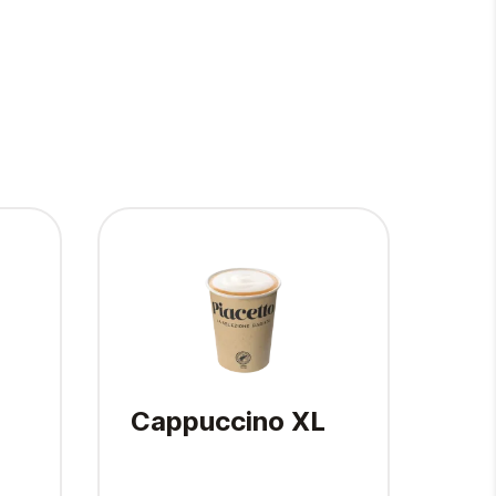
Cappuccino XL
Co