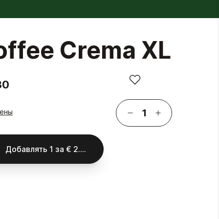
offee Crema XL
30
гены
Добавлять
1
за
€ 2.30