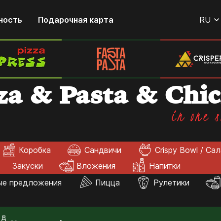
ность
Подарочная карта
RU
za & Pasta & Chi
in one s
Коробка
Сандвичи
Crispy Bowl / Са
Закуски
Вложения
Напитки
ые предложения
Пицца
Рулетики