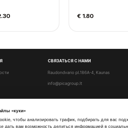
2.30
€ 1.80
Я
CВЯЗАТЬСЯ С НАМИ
ости
Raudondvario pl.186A-4, Kaunas
info@picagroup.lt
айлы «куки»
айлов cookie
okie, чтобы анализировать трафик, подбирать для вас по
кже дать вам возможность делиться информацией в социаль