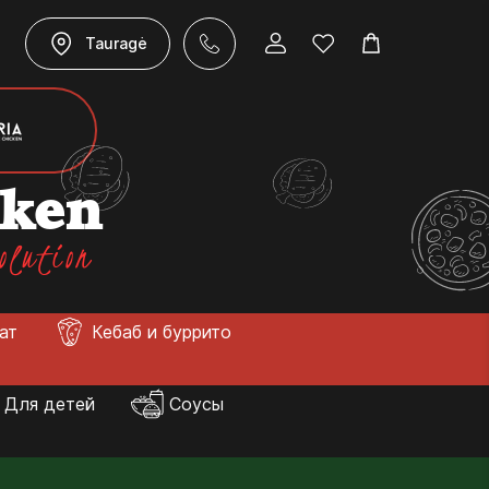
Tauragė
cken
olution
лат
Кебаб и буррито
Для детей
Соусы