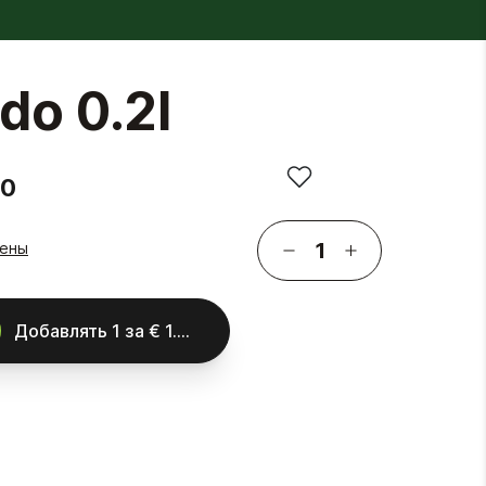
do 0.2l
50
гены
Добавлять
1
за
€ 1.50