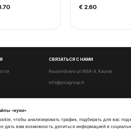
3.70
€ 2.60
Я
CВЯЗАТЬСЯ С НАМИ
ости
Raudondvario pl.186A-4, Kaunas
info@picagroup.lt
айлы «куки»
айлов cookie
okie, чтобы анализировать трафик, подбирать для вас по
кже дать вам возможность делиться информацией в социаль