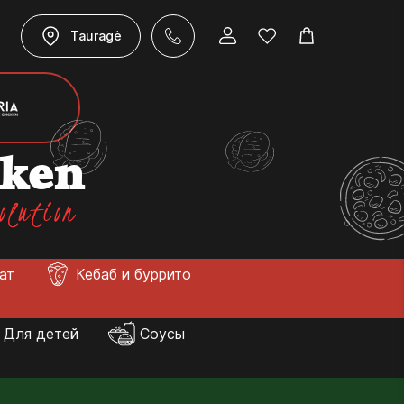
Tauragė
cken
olution
лат
Кебаб и буррито
Для детей
Соусы