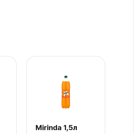
Mirinda 1,5л
Pe