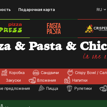
ность
Подарочная карта
RU
za & Pasta & Chi
in one s
Коробка
Сандвичи
Crispy Bowl / Са
Закуски
Вложения
Напитки
ые предложения
Пицца
Рулетики