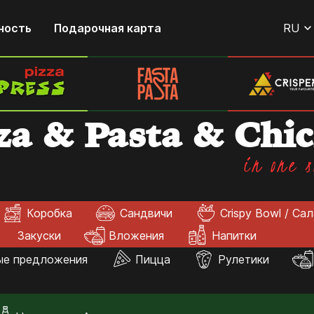
ность
Подарочная карта
RU
za & Pasta & Chi
in one s
Коробка
Сандвичи
Crispy Bowl / Са
Закуски
Вложения
Напитки
ые предложения
Пицца
Рулетики