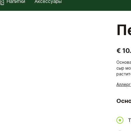
Напитки
Аксессуары
П
€ 10
Основа
сыр мо
растит
Аллер
Осно
Т