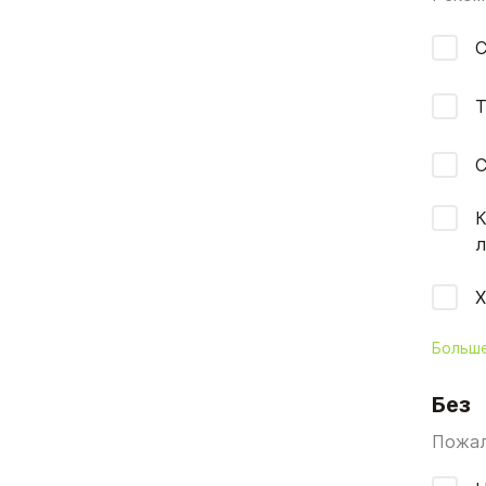
С
Т
С
К
л
Х
Больш
Без
Пожал