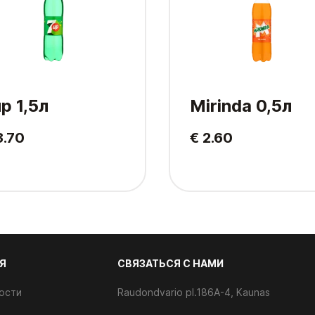
p 1,5л
Mirinda 0,5л
3.70
€ 2.60
Я
CВЯЗАТЬСЯ С НАМИ
ости
Raudondvario pl.186A-4, Kaunas