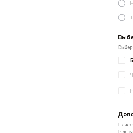
Н
Т
Выбе
Выбери
Б
Ч
Допо
Пожал
Реком