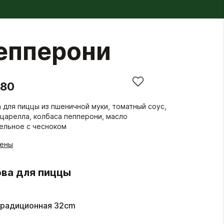
епперони
.80
 для пиццы из пшеничной муки, томатный соус,
царелла, колбаса пепперони, масло
ельное с чесноком
гены
ва для пиццы
радиционная 32cm