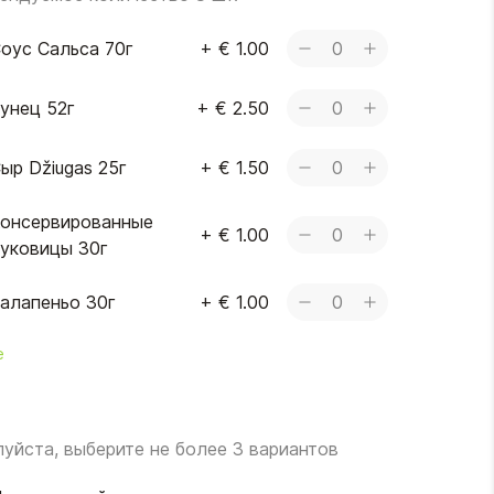
оус Сальса 70г
+
€ 1.00
0
унец 52г
+
€ 2.50
0
ыр Džiugas 25г
+
€ 1.50
0
онсервированные
+
€ 1.00
0
уковицы 30г
алапеньо 30г
+
€ 1.00
0
е
уйста, выберите не более 3 вариантов