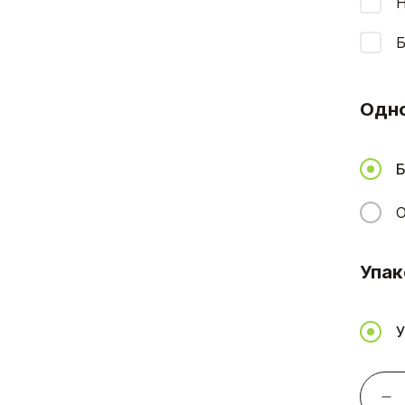
Н
Б
Одн
Б
О
Упак
У