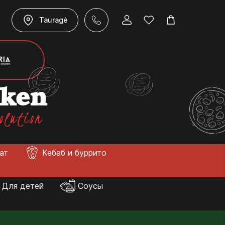
Tauragė
cken
olution
лат
Кебаб и буррито
Для детей
Соусы