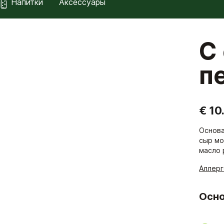
Напитки
Аксессуары
С
п
€ 10
Основа
сыр мо
масло 
Аллер
Осно