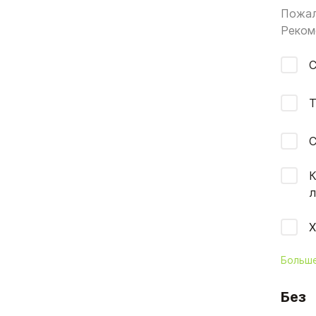
Пожал
Реком
С
Т
С
К
л
Х
Больш
Без