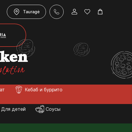
Tauragė
cken
olution
лат
Кебаб и буррито
Для детей
Соусы