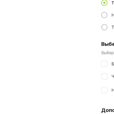
Т
Н
Т
Выбе
Выбери
Б
Ч
Допо