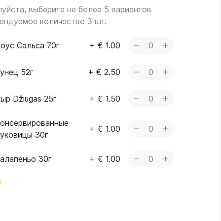
уйста, выберите не более 5 вариантов
ендуемое количество 3 шт.
оус Сальса 70г
+
€ 1.00
0
унец 52г
+
€ 2.50
0
ыр Džiugas 25г
+
€ 1.50
0
онсервированные
+
€ 1.00
0
уковицы 30г
алапеньо 30г
+
€ 1.00
0
е