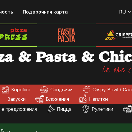
ность
Подарочная карта
RU
za & Pasta & Chi
in one s
Коробка
Сандвичи
Crispy Bowl / Са
Закуски
Вложения
Напитки
ые предложения
Пицца
Рулетики