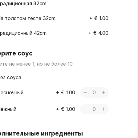
радиционная 32cm
а толстом тесте 32cm
+
€ 1.00
радиционный 42cm
+
€ 4.00
рите соус
те не менее 1, но не более 10
ез соуса
есночный
+
€ 1.00
0
Нежный
+
€ 1.00
0
лнительные ингредиенты