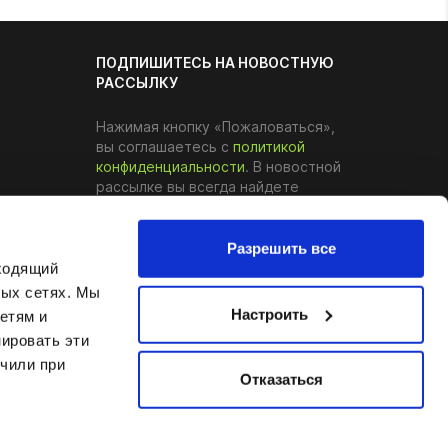
ПОДПИШИТЕСЬ НА НОВОСТНУЮ
РАССЫЛКУ
Нажимая кнопку «Пожаловаться»,
вы соглашаетесь с
политикой
конфиденциальности
. В новостной
рассылке вы всегда найдете
ссылку, по которой можно
отказаться от уведомлений.
Разрешить все
дходящий
Подписаться
ных сетях. Мы
Настроить
етям и
ировать эти
учили при
Отказаться
Решение:
e-bros