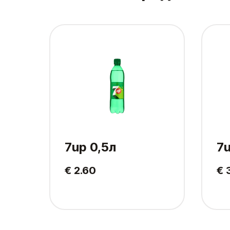
7up 0,5л
7u
€ 2.60
€ 