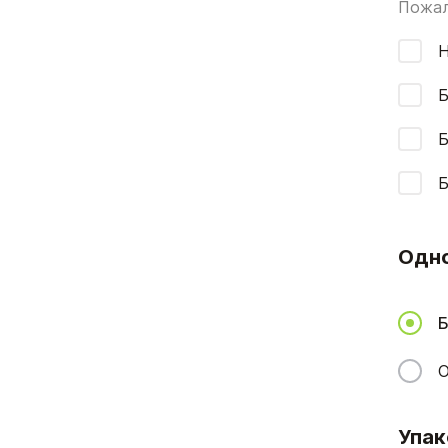
Пожал
Н
Б
Б
Б
Одн
Б
О
Упак