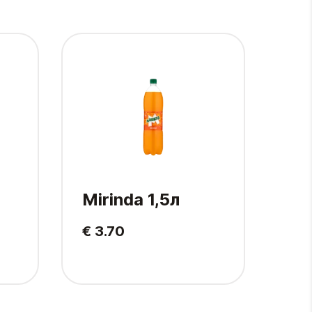
Mirinda 1,5л
Pe
€ 3.70
€ 2