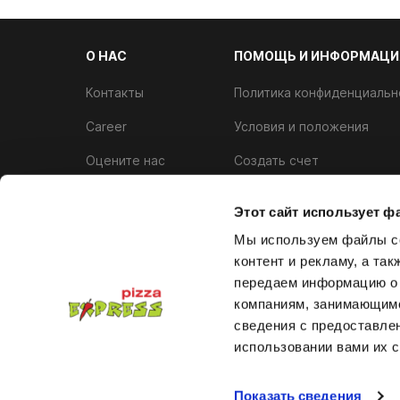
О НАС
ПОМОЩЬ И ИНФОРМАЦИ
Контакты
Политика конфиденциальн
Career
Условия и положения
Оцените нас
Создать счет
Аллергены
Программа лояльности
Этот сайт использует ф
Политика использования ф
Мы используем файлы co
контент и рекламу, а та
передаем информацию о 
компаниям, занимающимс
сведения с предоставле
использовании вами их с
© 2026. Все права защищены.
Политика возврат
Показать сведения