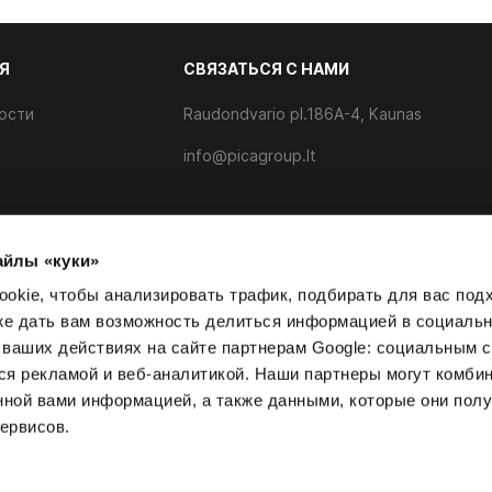
Я
CВЯЗАТЬСЯ С НАМИ
ости
Raudondvario pl.186A-4, Kaunas
info@picagroup.lt
айлы «куки»
айлов cookie
okie, чтобы анализировать трафик, подбирать для вас по
кже дать вам возможность делиться информацией в социаль
ваших действиях на сайте партнерам Google: социальным с
я рекламой и веб-аналитикой. Наши партнеры могут комбин
нной вами информацией, а также данными, которые они пол
ервисов.
а
Условия и положения