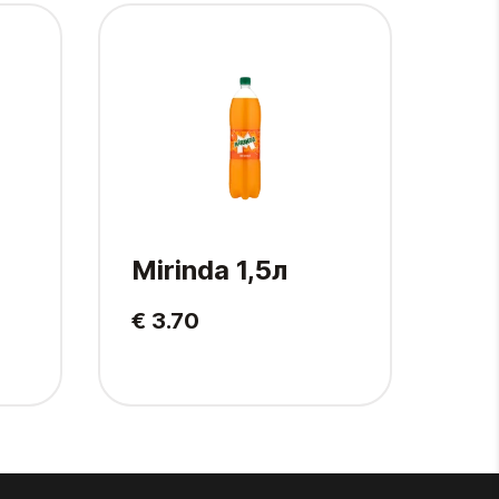
Mirinda 1,5л
Pe
€ 3.70
€ 2