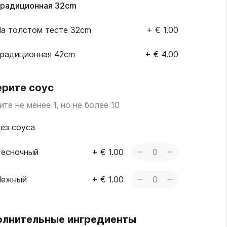
радиционная 32cm
а толстом тесте 32cm
+
€ 1.00
радиционная 42cm
+
€ 4.00
рите соус
те не менее 1, но не более 10
ез соуса
есночный
+
€ 1.00
0
Нежный
+
€ 1.00
0
лнительные ингредиенты