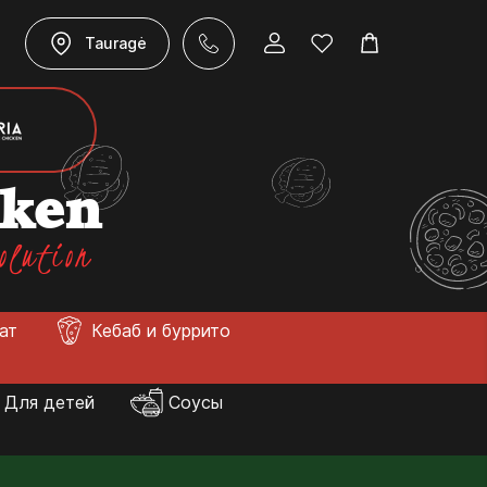
Tauragė
cken
olution
лат
Кебаб и буррито
Для детей
Соусы