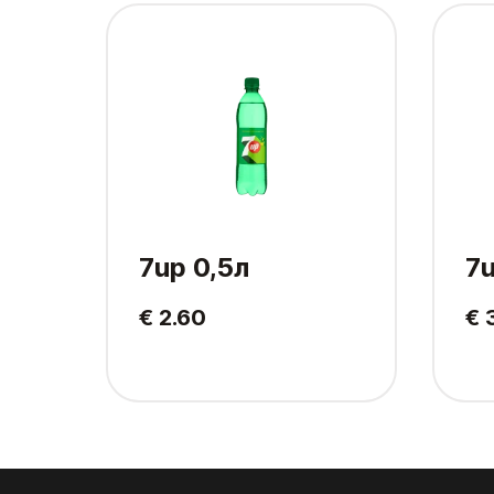
7up 0,5л
7u
€ 2.60
€ 