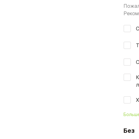
Пожал
Реком
С
Т
С
К
л
Х
Больш
Без