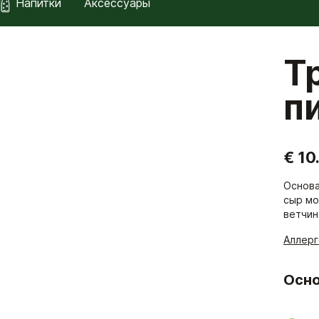
Напитки
Аксессуары
Т
п
€ 10
Основа
сыр мо
ветчина
Аллер
Осно