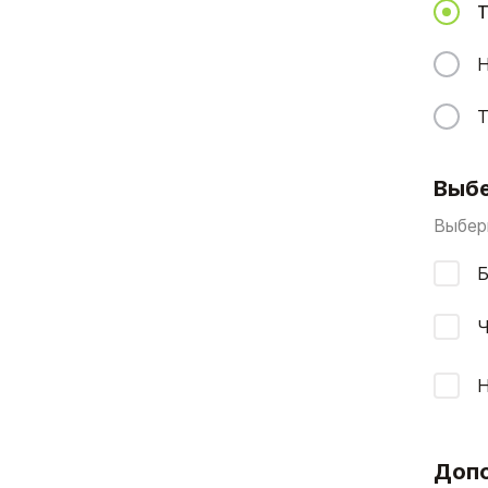
Т
Н
Т
Выбе
Выбери
Б
Ч
Допо