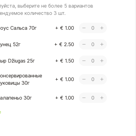
уйста, выберите не более 5 вариантов
ендуемое количество 3 шт.
оус Сальса 70г
+
€ 1.00
0
унец 52г
+
€ 2.50
0
ыр Džiugas 25г
+
€ 1.50
0
онсервированные
+
€ 1.00
0
уковицы 30г
алапеньо 30г
+
€ 1.00
0
е