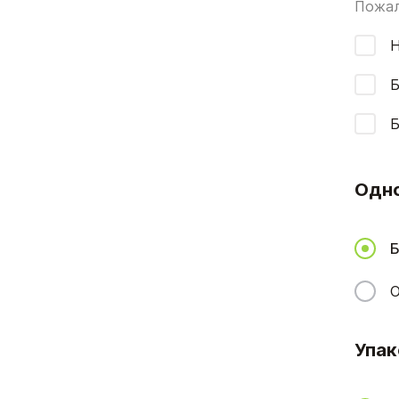
Пожал
Н
Б
Б
Одн
Б
О
Упак