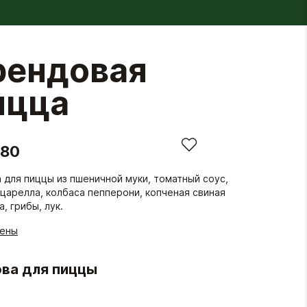
рендовая
ицца
.80
 для пиццы из пшеничной муки, томатный соус,
царелла, колбаса пепперони, копченая свиная
, грибы, лук.
гены
ва для пиццы