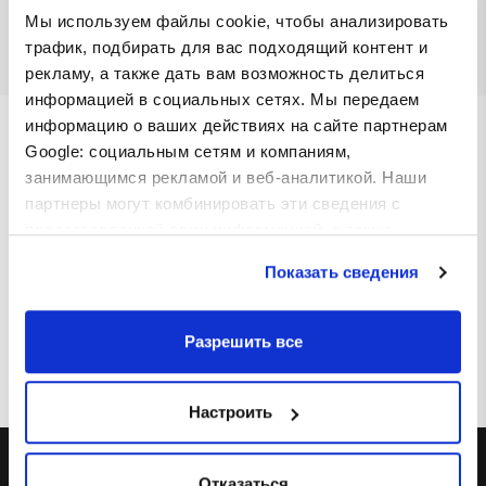
Bao булочка, хрустящее куриное филе, огурец,
Мы используем файлы cookie, чтобы анализировать
wakame салат, семена сезама, соус шрирача
трафик, подбирать для вас подходящий контент и
рекламу, а также дать вам возможность делиться
информацией в социальных сетях. Мы передаем
Мы также предлагаем
информацию о ваших действиях на сайте партнерам
Google: социальным сетям и компаниям,
занимающимся рекламой и веб-аналитикой. Наши
партнеры могут комбинировать эти сведения с
предоставленной вами информацией, а также
Go mango
данными, которые они получили при использовании
Булочка для гамбургера, соус манго-
Показать сведения
чили, салат айсберг, помидоры,
вами их сервисов.
хрустящая курица, манговый соус
€ 6.50
Разрешить все
Настроить
О НАС
Отказаться