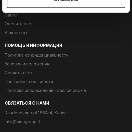
Контакты
Career
Оцените нас
Аллергены
ПОМОЩЬ И ИНФОРМАЦИЯ
Политика конфиденциальности
Условия и положения
Создать счет
Программа лояльности
Политика использования файлов cookie
CВЯЗАТЬСЯ С НАМИ
Raudondvario pl.186A-4, Kaunas
info@picagroup.lt