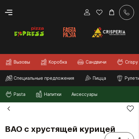
Вызовы
Коробка
Сандвичи
Crispy
Специальные предложения
Пицца
Рулет
Pasta
Напитки
Аксессуары
BAO c хрустящей курицей