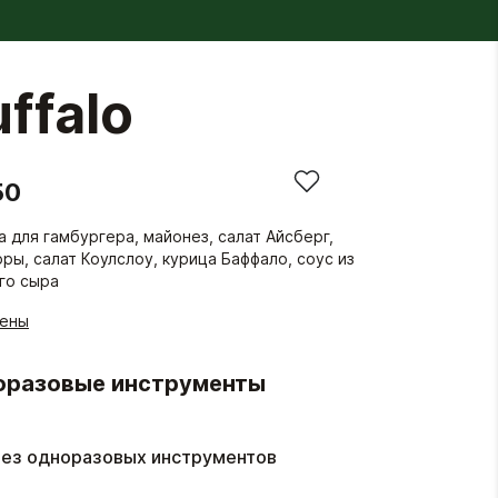
ffalo
50
а для гамбургера, майонез, салат Айсберг,
ры, салат Коулслоу, курица Баффало, соус из
го сыра
гены
оразовые инструменты
ез одноразовых инструментов