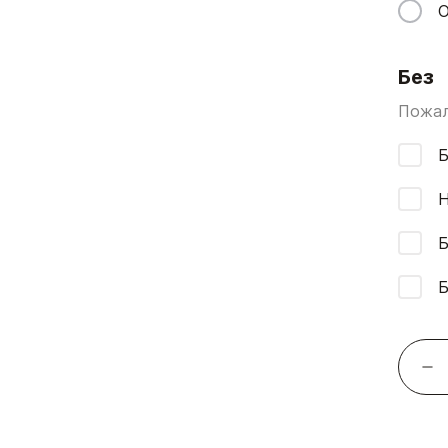
О
Без
Пожал
Б
Н
Б
Б