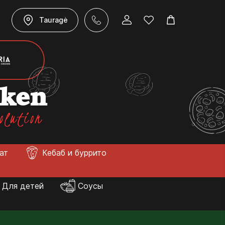
Tauragė
cken
olution
лат
Кебаб и буррито
Для детей
Соусы