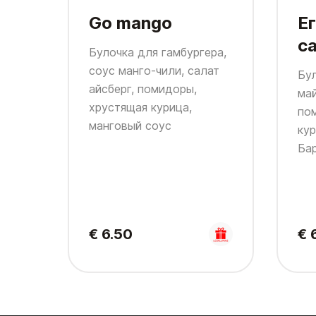
Go mango
Е
с
Булочка для гамбургера,
соус манго-чили, салат
Бул
айсберг, помидоры,
май
хрустящая курица,
по
манговый соус
кур
Ба
€ 6.50
€ 