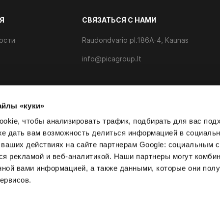
Я
CВЯЗАТЬСЯ С НАМИ
ости
Raudondvario pl.186A-4, Kaunas
info@picagroup.lt
айлы «куки»
айлов cookie
okie, чтобы анализировать трафик, подбирать для вас по
кже дать вам возможность делиться информацией в социаль
ваших действиях на сайте партнерам Google: социальным с
я рекламой и веб-аналитикой. Наши партнеры могут комбин
нной вами информацией, а также данными, которые они пол
ервисов.
а
Условия и положения