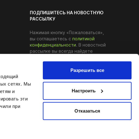
ПОДПИШИТЕСЬ НА НОВОСТНУЮ
РАССЫЛКУ
Нажимая кнопку «Пожаловаться»,
вы соглашаетесь с
политикой
конфиденциальности
. В новостной
рассылке вы всегда найдете
ссылку, по которой можно
отказаться от уведомлений.
Разрешить все
дходящий
Подписаться
ных сетях. Мы
Настроить
етям и
ировать эти
учили при
Отказаться
Решение:
e-bros