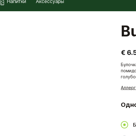
Напитки
Аксессуары
Bu
€ 6.
Булочк
помидо
голубо
Аллер
Одн
Б