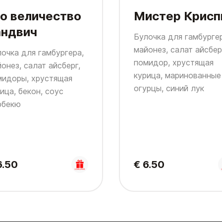
го величество
Мистер Крисп
андвич
Булочка для гамбурге
майонез, салат айсбер
очка для гамбургера,
помидор, хрустящая
онез, салат айсберг,
курица, маринованные
мидоры, хрустящая
огурцы, синий лук
ица, бекон, соус
рбекю
6.50
€ 6.50