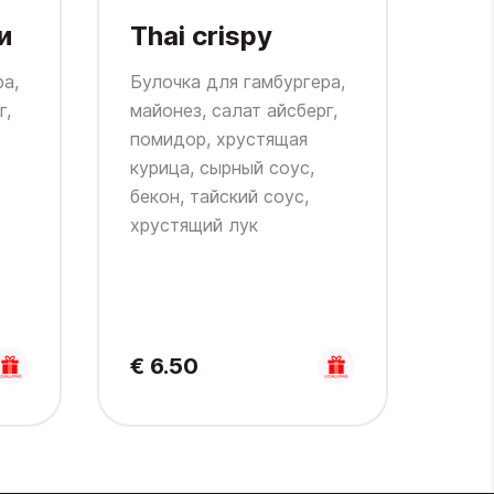
и
Thai crispy
Cr
ра,
Булочка для гамбургера,
Cl
г,
майонез, салат айсберг,
помидор, хрустящая
Бул
курица, сырный соус,
кури
бекон, тайский соус,
сала
хрустящий лук
мар
син
€ 6.50
€ 7