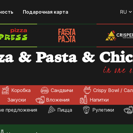
ность
Подарочная карта
RU
za & Pasta & Chi
in one s
Коробка
Сандвичи
Crispy Bowl / Са
Закуски
Вложения
Напитки
ые предложения
Пицца
Рулетики