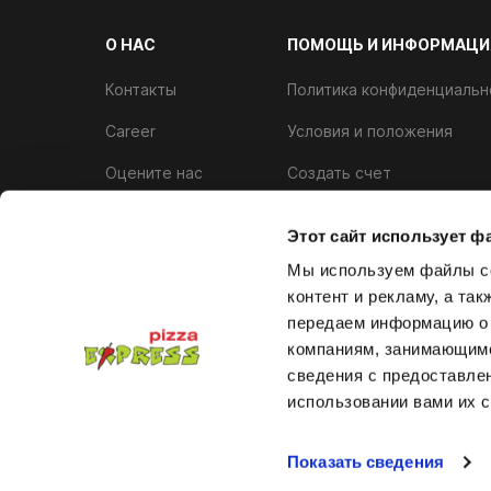
О НАС
ПОМОЩЬ И ИНФОРМАЦИ
Контакты
Политика конфиденциальн
Career
Условия и положения
Оцените нас
Создать счет
Аллергены
Программа лояльности
Этот сайт использует ф
Политика использования ф
Мы используем файлы co
контент и рекламу, а та
передаем информацию о 
компаниям, занимающимс
сведения с предоставле
использовании вами их с
© 2026. Все права защищены.
Политика возврат
Показать сведения