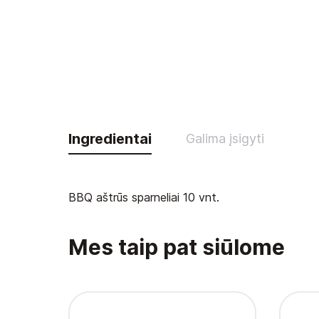
Ingredientai
Galima įsigyti
BBQ aštrūs sparneliai 10 vnt.
Mes taip pat siūlome