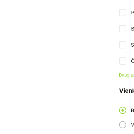
P
B
S
Č
Daugia
Vienk
B
V