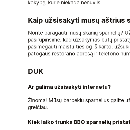
kokybę, kurie niekada nenuvils.
Kaip užsisakyti mūsų aštrius 
Norite paragauti mūsų skanių sparnelių? Užs
pasirūpinsime, kad užsakymas būtų pristatyt
pasimėgauti maistu tiesiog iš karto, užsukit
patogaus restorano adresą ir telefono num
DUK
Ar galima užsisakyti internetu?
Žinoma! Mūsų barbekiu sparnelius galite už
greičiau.
Kiek laiko trunka BBQ sparnelių prist