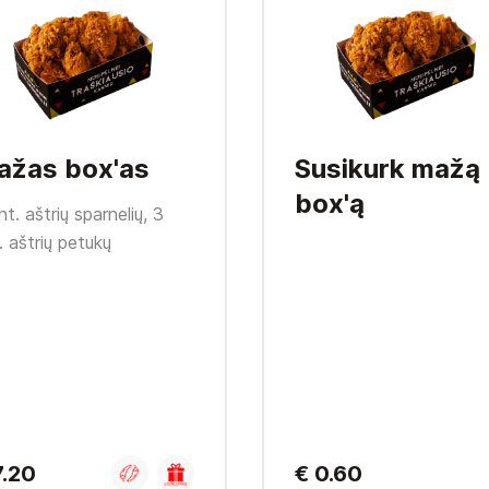
ažas box'as
Susikurk mažą
box'ą
nt. aštrių sparnelių, 3
. aštrių petukų
7.20
€ 0.60