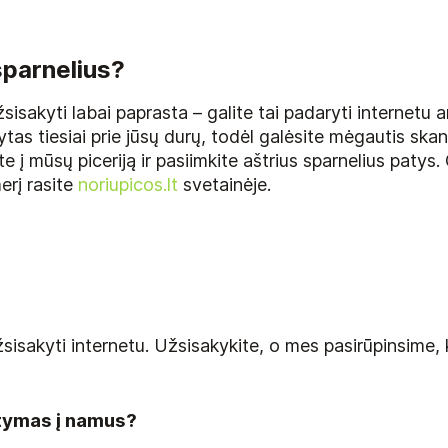
sparnelius?
isakyti labai paprasta – galite tai padaryti internetu 
as tiesiai prie jūsų durų, todėl galėsite mėgautis skani
e į mūsų piceriją ir pasiimkite aštrius sparnelius patys
erį rasite
noriupicos.lt
svetainėje.
sisakyti internetu. Užsisakykite, o mes pasirūpinsime
atymas į namus?