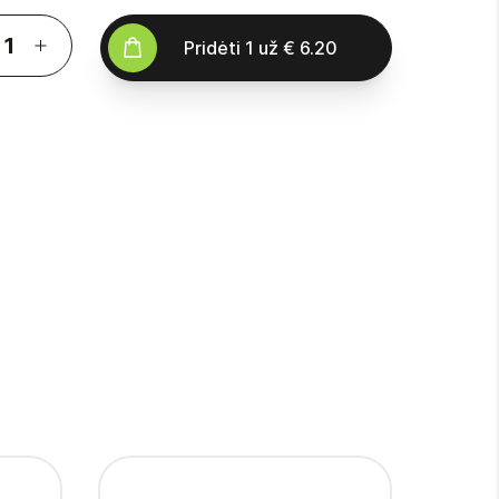
Pridėti
1
už
€ 6.20