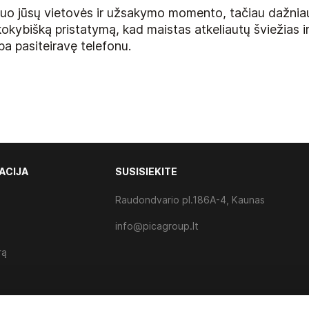
i nuo jūsų vietovės ir užsakymo momento, tačiau dažniau
kokybišką pristatymą, kad maistas atkeliautų šviežias ir
a pasiteiravę telefonu.
ACIJA
SUSISIEKITE
Raudondvario pl.186A-4, Kaunas
info@picagroup.lt
rą