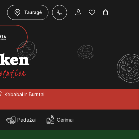
Tauragė
cken
olution
Kebabai ir Burritai
Padažai
Gėrimai