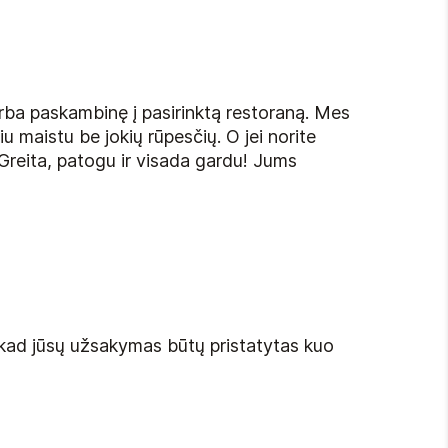
arba paskambinę į pasirinktą restoraną. Mes
u maistu be jokių rūpesčių. O jei norite
. Greita, patogu ir visada gardu! Jums
, kad jūsų užsakymas būtų pristatytas kuo