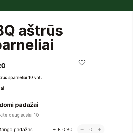
BQ aštrūs
arneliai
20
rūs sparneliai 10 vnt.
ai
ldomi padažai
kite daugiausiai 10
ango padažas
+
€ 0.80
0