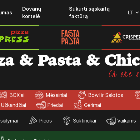
Dovanų
Sukurti sąskaitą
lumas
LT
kortelė
faktūrą
za & Pasta & Chi
in one s
BOX'ai
Mėsainiai
Bowl ir Salotos
Užkandžiai
Priedai
Gėrimai
siūlymai
Picos
Suktinukai
Vaikams