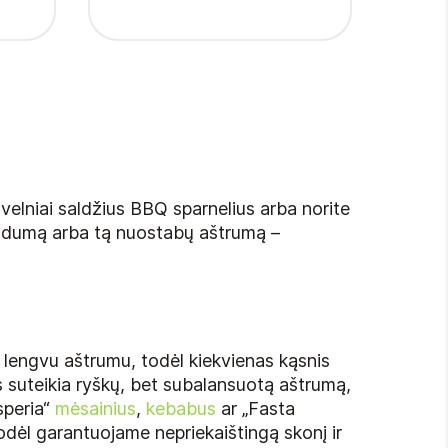
e švelniai saldžius BBQ sparnelius arba norite
 saldumą arba tą nuostabų aštrumą –
 lengvu aštrumu, todėl kiekvienas kąsnis
s suteikia ryškų, bet subalansuotą aštrumą,
isperia“
mėsainius
,
kebabus
ar „Fasta
todėl garantuojame nepriekaištingą skonį ir