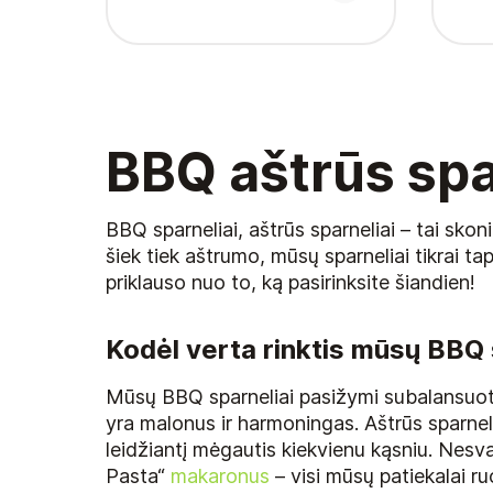
BBQ aštrūs spa
BBQ sparneliai, aštrūs sparneliai – tai skoni
šiek tiek aštrumo, mūsų sparneliai tikrai t
priklauso nuo to, ką pasirinksite šiandien!
Kodėl verta rinktis mūsų BBQ
Mūsų BBQ sparneliai pasižymi subalansuotu 
yra malonus ir harmoningas. Aštrūs sparneli
leidžiantį mėgautis kiekvienu kąsniu. Nesva
Pasta“
makaronus
– visi mūsų patiekalai ru