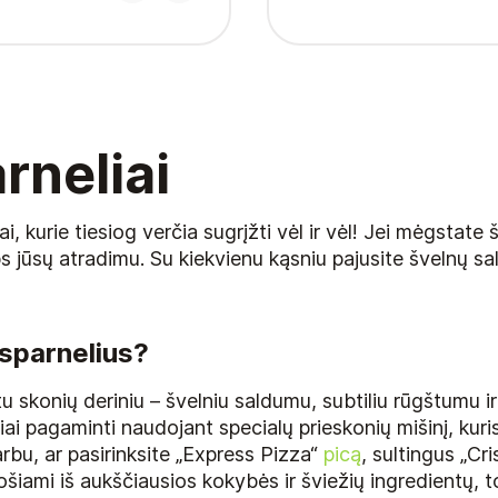
rneliai
ai, kurie tiesiog verčia sugrįžti vėl ir vėl! Jei mėgstat
aps jūsų atradimu. Su kiekvienu kąsniu pajusite švelnų
 sparnelius?
skonių deriniu – švelniu saldumu, subtiliu rūgštumu ir
ai pagaminti naudojant specialų prieskonių mišinį, kuri
rbu, ar pasirinksite „Express Pizza“
picą
, sultingus „Cr
ošiami iš aukščiausios kokybės ir šviežių ingredientų, 