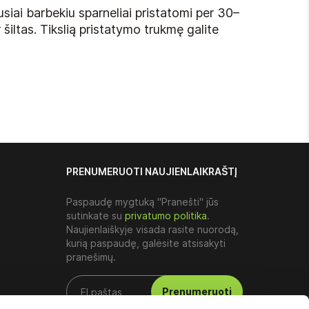
siai barbekiu sparneliai pristatomi per 30–
 šiltas. Tikslią pristatymo trukmę galite
PRENUMERUOTI NAUJIENLAIKRAŠTĮ
Paspaudę mygtuką "Pranešti" jūs
sutinkate su
privatumo politika
.
Naujienlaiškyje visada rasite nuorodą,
kurią paspaudę, galėsite atsisakyti
pranešimų.
Prenumeruoti