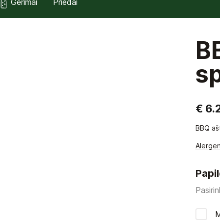
Gėrimai
Priedai
B
sp
€ 6.
BBQ ašt
Alergen
Papi
Pasirin
M