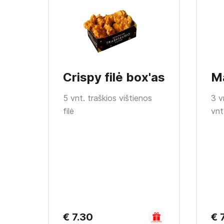
Crispy filė box'as
M
5 vnt. traškios vištienos
3 v
filė
vnt
€ 7.30
€ 