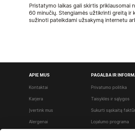
Pristatymo laikas gali skirtis priklausoma
60 minučių. Stengiamės užtikrinti greitą ir 
sužinoti pateikdami užsakymą internetu arb
APIE MUS
PAGALBA IR INFORM
Kontaktai
Privatumo politika
Karjera
Taisyklės ir sąlygos
Įvertink mus
Sukurti sąskaitą faktū
Alergenai
Lojalumo programa
Slapukų politika