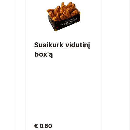
Susikurk vidutinį
Vi
box'ą
4 vnt
vnt.
€ 0.60
€ 8