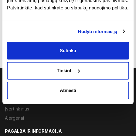
jums teikiamų paslaugų kokybę ir geriausius pasiūlymus.
Patvirtinkite, kad sutinkate su slapukų naudojimo politika.
Švelnus
Rodyti informaciją
€ 1.00
Sutinku
Tinkinti
APIE MUS
Atmesti
Kontaktai
Karjera
Įvertink mus
Alergenai
PAGALBA IR INFORMACIJA