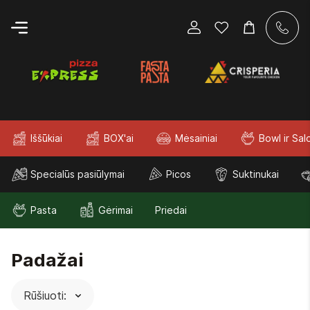
Iššūkiai
BOX'ai
Mėsainiai
Bowl ir Sal
Specialūs pasiūlymai
Picos
Suktinukai
Pasta
Gėrimai
Priedai
Padažai
Naujausi viršuje