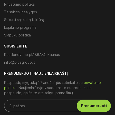
Privatumo politika
Taisyklės ir sąlygos
Sukurti sąskaitą faktūrą
Lojalumo programa
Slapukų politika
SUSISIEKITE
Raudondvario pl.186A-4, Kaunas
info@picagroup.lt
PRENUMERUOTI NAUJIENLAIKRAŠTĮ
Paspaudę mygtuką "Pranešti" jūs sutinkate su
privatumo
politika
. Naujienlaiškyje visada rasite nuorodą, kurią
paspaudę, galėsite atsisakyti pranešimų.
Prenumeruoti