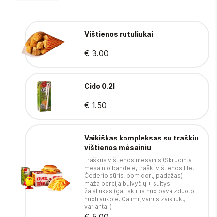
Vištienos rutuliukai
€ 3.00
Cido 0.2l
€ 1.50
Vaikiškas kompleksas su traškiu
vištienos mėsainiu
Traškus vištienos mėsainis (Skrudinta
mėsainio bandelė, traški vištienos filė,
Čederio sūris, pomidorų padažas) +
maža porcija bulvyčių + sultys +
žaisliukas (gali skirtis nuo pavaizduoto
nuotraukoje. Galimi įvairūs žaisliukų
variantai.)
€ 5.00