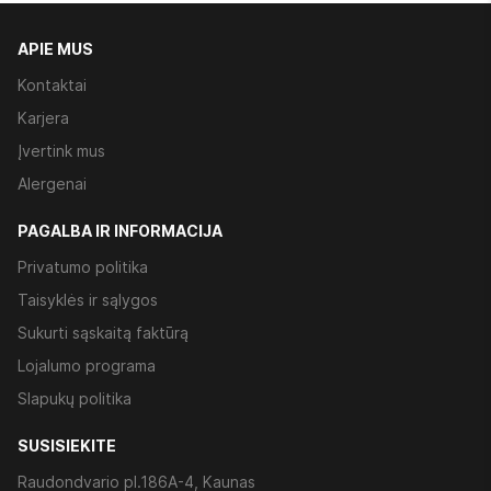
APIE MUS
Kontaktai
Karjera
Įvertink mus
Alergenai
PAGALBA IR INFORMACIJA
Privatumo politika
Taisyklės ir sąlygos
Sukurti sąskaitą faktūrą
Lojalumo programa
Slapukų politika
SUSISIEKITE
Raudondvario pl.186A-4, Kaunas