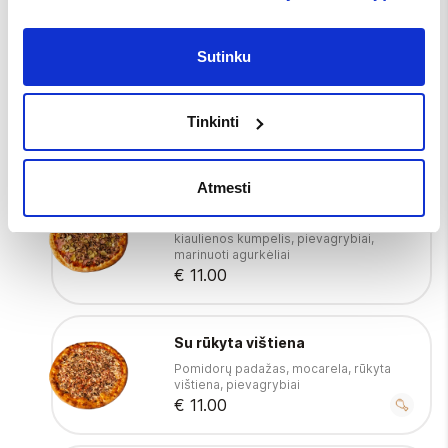
Su vištiena
Sutinku
Pomidorų padažas, mocarela, kepta
vištiena, pievagrybiai, marinuoti
agurkėliai
Tinkinti
€ 11.00
Atmesti
Su kumpiu ir grybais
Pomidorų padažas, mocarela, rūkytas
kiaulienos kumpelis, pievagrybiai,
marinuoti agurkėliai
€ 11.00
Su rūkyta vištiena
Pomidorų padažas, mocarela, rūkyta
vištiena, pievagrybiai
€ 11.00