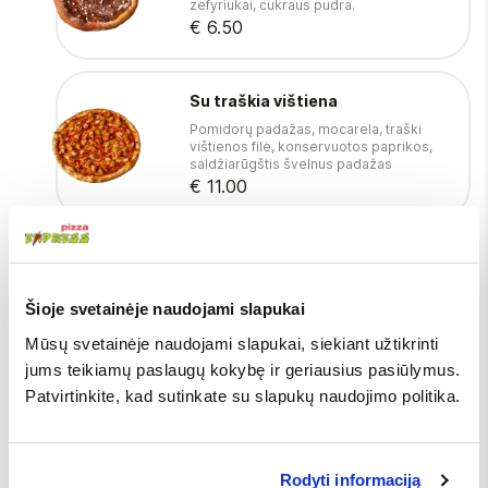
zefyriukai, cukraus pudra.
€ 6.50
Su traškia vištiena
Pomidorų padažas, mocarela, traški
vištienos filė, konservuotos paprikos,
saldžiarūgštis švelnus padažas
€ 11.00
Sūrio
Pomidorų padažas, mocarela
Šioje svetainėje naudojami slapukai
€ 11.00
Mūsų svetainėje naudojami slapukai, siekiant užtikrinti
jums teikiamų paslaugų kokybę ir geriausius pasiūlymus.
Trijų sūrių
Patvirtinkite, kad sutinkate su slapukų naudojimo politika.
Pomidorų padažas, mocarela, kietasis
sūris Džiugas, mėlynasis pelėsinis sūris,
kedro riešutai, gražgarstės
€ 11.00
Rodyti informaciją