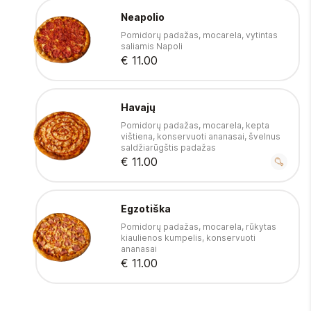
Neapolio
Pomidorų padažas, mocarela, vytintas
saliamis Napoli
€ 11.00
Havajų
Pomidorų padažas, mocarela, kepta
vištiena, konservuoti ananasai, švelnus
saldžiarūgštis padažas
€ 11.00
Egzotiška
Pomidorų padažas, mocarela, rūkytas
kiaulienos kumpelis, konservuoti
ananasai
€ 11.00