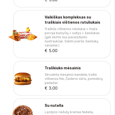
Vaikiškas kompleksas su
traškiais vištienos rutuliukais
Traškūs vištienos rutuliukai + maža
porcija bulvyčių + sultys + žaisliukas
(gali skirtis nuo pavaizduoto
nuotraukoje. Galimi įvairūs žaisliukų
variantai.)
€ 5.00
Traškiuko mėsainis
Skrudinta mėsainio bandelė, traški
vištienos filė, Čederio sūris, pomidorų
padažas
€ 3.00
Su nutella
Lazdyno riešutų kremas Nutella,