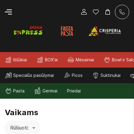
Iššūkiai
BOX'ai
Mėsainiai
Bowl ir Sal
Specialūs pasiūlymai
Picos
Suktinukai
Pasta
Gėrimai
Priedai
Vaikams
Naujausi viršuje