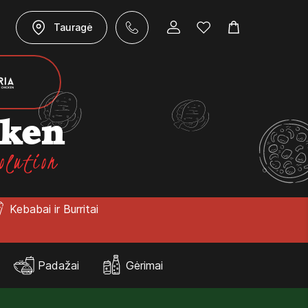
Tauragė
cken
olution
Kebabai ir Burritai
Padažai
Gėrimai