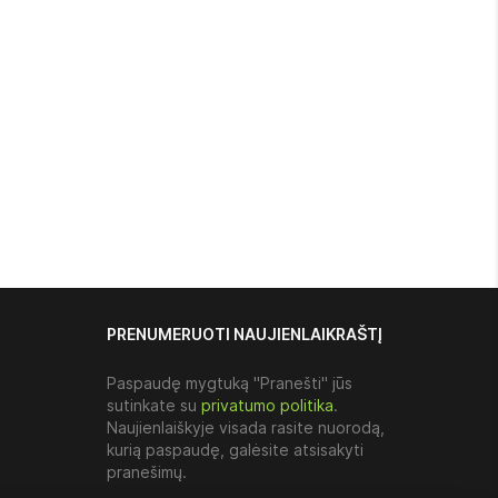
PRENUMERUOTI NAUJIENLAIKRAŠTĮ
Paspaudę mygtuką "Pranešti" jūs
sutinkate su
privatumo politika
.
Naujienlaiškyje visada rasite nuorodą,
kurią paspaudę, galėsite atsisakyti
pranešimų.