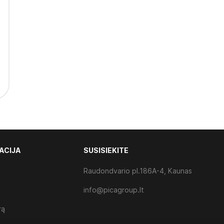
ACIJA
SUSISIEKITE
Raudondvario pl.186A-4, Kaunas
info@picagroup.lt
rą