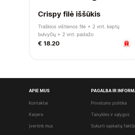
Crispy filė iššūkis
Traškios vištienos filė + 2 vnt. keptų
bulvyčių + 2 vnt. padažo
€ 18.20
APIE MUS
PAGALBA IR INFORM
Kontaktai
Privatumo politika
Karjera
Taisyklės ir sąlygos
Įvertink mus
Sukurti sąskaitą faktū