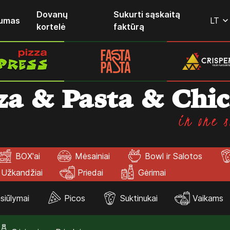
Dovanų
Sukurti sąskaitą
lumas
LT
kortelė
faktūrą
za & Pasta & Chi
in one s
BOX'ai
Mėsainiai
Bowl ir Salotos
Užkandžiai
Priedai
Gėrimai
siūlymai
Picos
Suktinukai
Vaikams