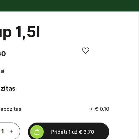
p 1,5l
60
ai
zitas
epozitas
+
€ 0.10
Pridėti
1
už
€ 3.70