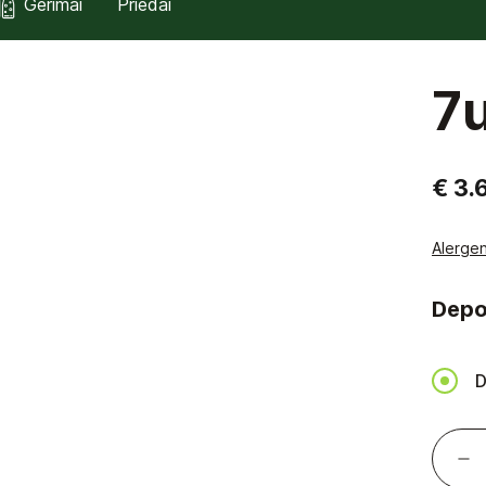
Gėrimai
Priedai
7u
€ 3.
Alergen
Depo
D