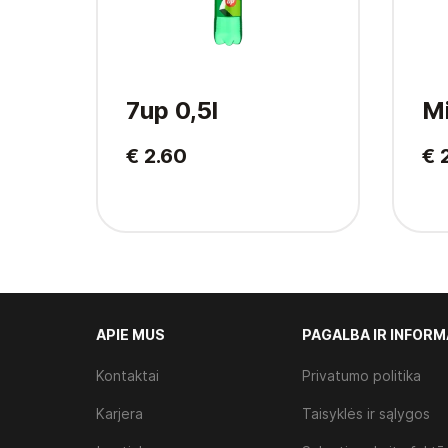
7up 0,5l
Mi
€ 2.60
€ 
APIE MUS
PAGALBA IR INFORM
Kontaktai
Privatumo politika
Karjera
Taisyklės ir sąlygos