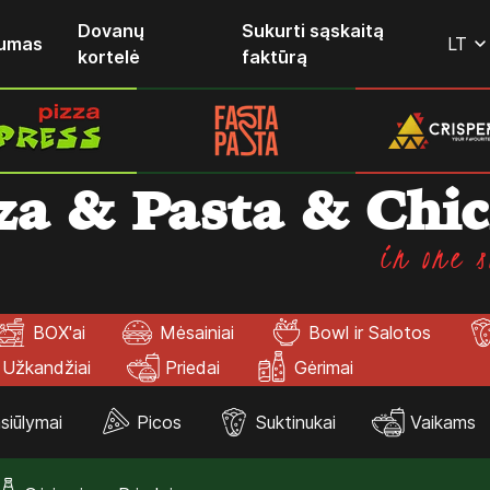
Dovanų
Sukurti sąskaitą
lumas
LT
kortelė
faktūrą
za & Pasta & Chi
in one s
BOX'ai
Mėsainiai
Bowl ir Salotos
Užkandžiai
Priedai
Gėrimai
siūlymai
Picos
Suktinukai
Vaikams