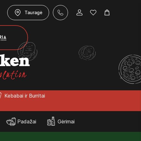
Tauragė
cken
olution
Kebabai ir Burritai
Padažai
Gėrimai