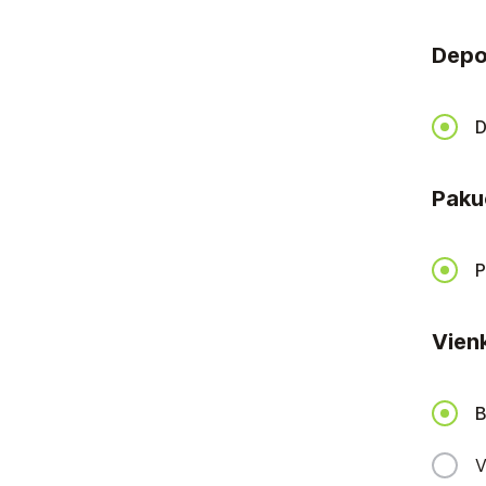
Depo
D
Paku
P
Vienk
B
V