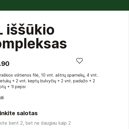
 iššūkio
ompleksas
.90
raškios vištienos filė, 10 vnt. aštrių sparnelių, 4 vnt.
petukų + 2 vnt. keptų bulvyčių + 2 vnt. padažo + 2
lotų + 1l pepsi
ai
inkite salotas
nkite bent 2, bet ne daugiau kaip 2