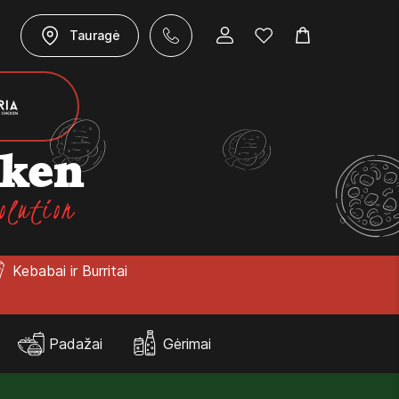
Tauragė
cken
olution
Kebabai ir Burritai
Padažai
Gėrimai