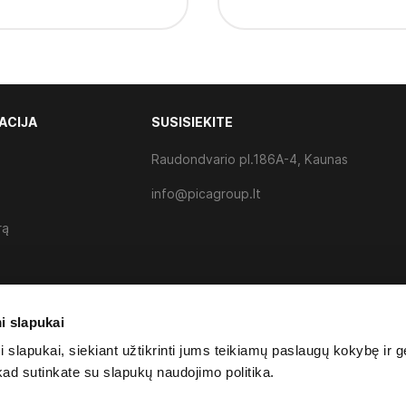
ACIJA
SUSISIEKITE
Raudondvario pl.186A-4, Kaunas
info@picagroup.lt
rą
i slapukai
slapukai, siekiant užtikrinti jums teikiamų paslaugų kokybę ir g
kad sutinkate su slapukų naudojimo politika.