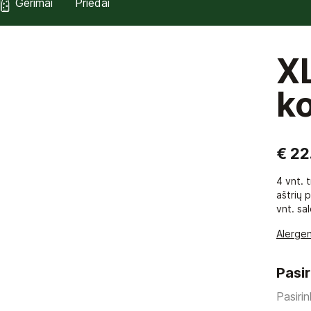
Gėrimai
Priedai
XL
k
€ 22
4 vnt. t
aštrių 
vnt. sa
Alergen
Pasir
Pasiri