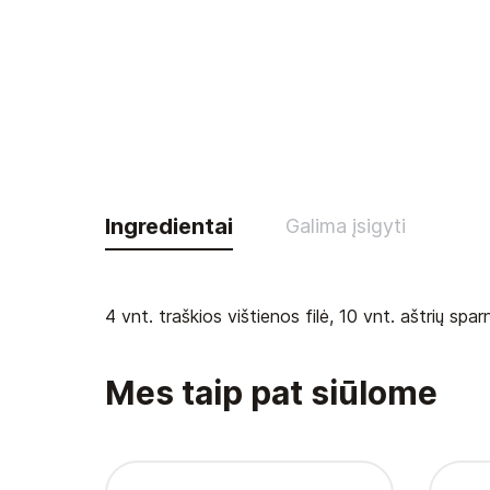
Ingredientai
Galima įsigyti
4 vnt. traškios vištienos filė, 10 vnt. aštrių sp
Mes taip pat siūlome