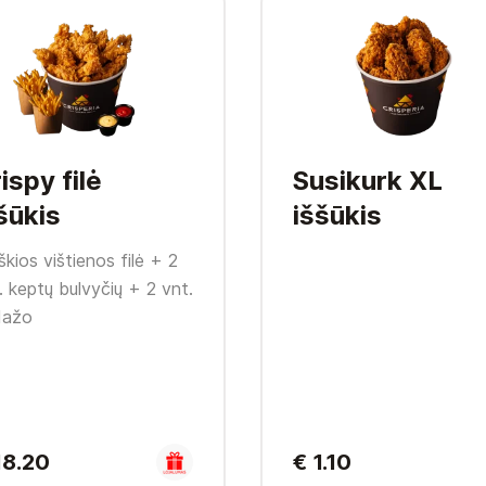
ispy filė
Susikurk XL
šūkis
iššūkis
škios vištienos filė + 2
. keptų bulvyčių + 2 vnt.
dažo
18.20
€ 1.10