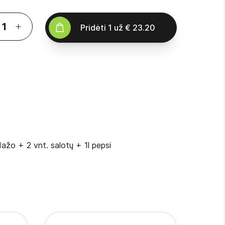
Pridėti
1
už
€ 23.20
adažo + 2 vnt. salotų + 1l pepsi