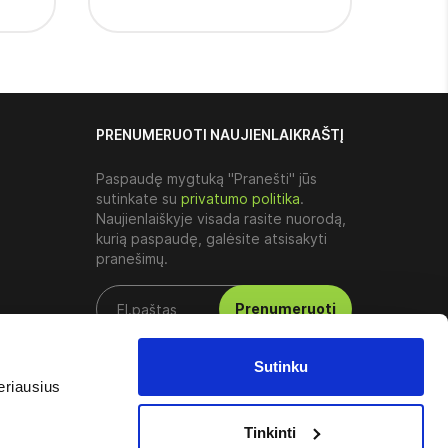
PRENUMERUOTI NAUJIENLAIKRAŠTĮ
Paspaudę mygtuką "Pranešti" jūs
sutinkate su
privatumo politika
.
Naujienlaiškyje visada rasite nuorodą,
kurią paspaudę, galėsite atsisakyti
pranešimų.
Prenumeruoti
Sutinku
eriausius
Tinkinti