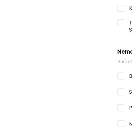
K
T
Nemo
Pasiri
B
S
P
M