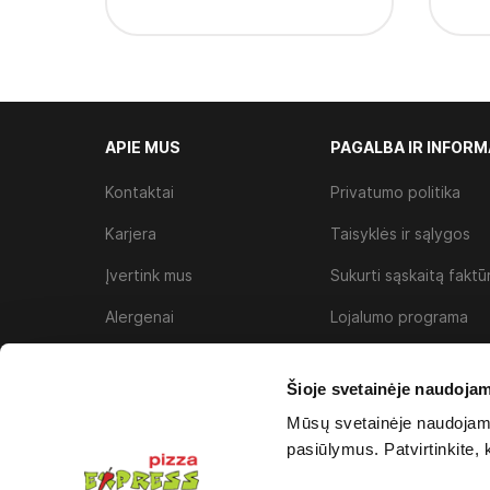
APIE MUS
PAGALBA IR INFORM
Kontaktai
Privatumo politika
Karjera
Taisyklės ir sąlygos
Įvertink mus
Sukurti sąskaitą faktū
Alergenai
Lojalumo programa
Slapukų politika
Šioje svetainėje naudojam
Mūsų svetainėje naudojami 
pasiūlymus. Patvirtinkite, 