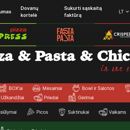
Dovanų
Sukurti sąskaitą
lumas
LT
kortelė
faktūrą
za & Pasta & Chi
in one s
BOX'ai
Mėsainiai
Bowl ir Salotos
Užkandžiai
Priedai
Gėrimai
siūlymai
Picos
Suktinukai
Vaikams