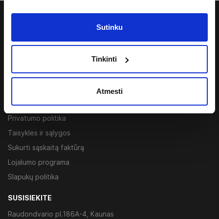
APIE MUS
Sutinku
Kontaktai
Karjera
Tinkinti
Įvertink mus
Alergenai
Atmesti
PAGALBA IR INFORMACIJA
Privatumo politika
Taisyklės ir sąlygos
Sukurti sąskaitą faktūrą
Lojalumo programa
Slapukų politika
SUSISIEKITE
Raudondvario pl.186A-4, Kaunas