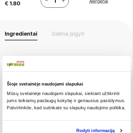
Alergenai
€ 1.80
Ingredientai
Galima įsigyti
Mes taip pat siūlome
Šioje svetainėje naudojami slapukai
Mūsų svetainėje naudojami slapukai, siekiant užtikrinti
Cafe Latte XL
jums teikiamų paslaugų kokybę ir geriausius pasiūlymus.
Patvirtinkite, kad sutinkate su slapukų naudojimo politika.
€ 2.30
Rodyti informaciją