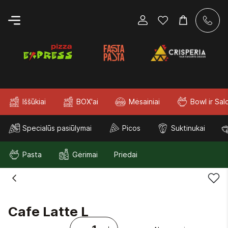
Iššūkiai
BOX'ai
Mėsainiai
Bowl ir Sal
Specialūs pasiūlymai
Picos
Suktinukai
Pasta
Gėrimai
Priedai
Cafe Latte L