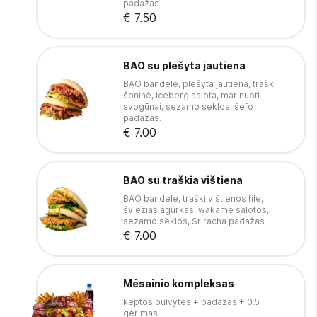
padažas
€ 7.50
BAO su plėšyta jautiena
BAO bandelė, plėšyta jautiena, traški
šoninė, Iceberg salota, marinuoti
svogūnai, sezamo sėklos, šefo
padažas.
€ 7.00
BAO su traškia vištiena
BAO bandelė, traški vištienos filė,
šviežias agurkas, wakame salotos,
sezamo sėklos, Sriracha padažas
€ 7.00
Mėsainio kompleksas
keptos bulvytės + padažas + 0.5 l
gėrimas