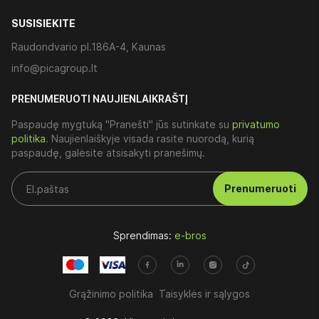
SUSISIEKITE
Raudondvario pl.186A-4, Kaunas
info@picagroup.lt
PRENUMERUOTI NAUJIENLAIKRAŠTĮ
Paspaudę mygtuką "Pranešti" jūs sutinkate su
privatumo
politika
. Naujienlaiškyje visada rasite nuorodą, kurią
paspaudę, galėsite atsisakyti pranešimų.
Prenumeruoti
Sprendimas:
e-bros
Grąžinimo politika
Taisyklės ir sąlygos