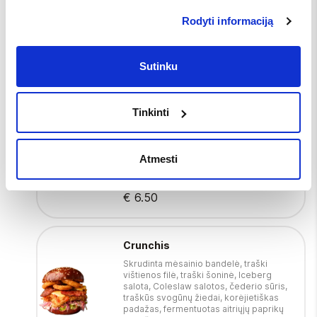
Traškiuko mėsainis
Rodyti informaciją
Skrudinta mėsainio bandelė, traški
vištienos filė, Čederio sūris, pomidorų
padažas
Sutinku
€ 3.00
Tinkinti
Burger Smash
Skrudinta mėsainio bandelė, traški
vištienos filė, Iceberg salota, švieži
Atmesti
pomidorai, mėlynasis svogūnas,
Čederio sūris, česnakinis padažas su
kietuoju sūriu
€ 6.50
Crunchis
Skrudinta mėsainio bandelė, traški
vištienos filė, traški šoninė, Iceberg
salota, Coleslaw salotos, čederio sūris,
traškūs svogūnų žiedai, korėjietiškas
padažas, fermentuotas aitriųjų paprikų