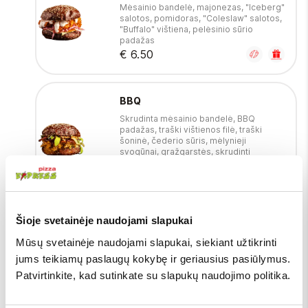
Mėsainio bandelė, majonezas, "Iceberg"
salotos, pomidoras, "Coleslaw" salotos,
"Buffalo" vištiena, pelėsinio sūrio
padažas
€ 6.50
BBQ
Skrudinta mėsainio bandelė, BBQ
padažas, traški vištienos filė, traški
šoninė, čederio sūris, mėlynieji
svogūnai, gražgarstės, skrudinti
svogūnai
€ 6.50
Šioje svetainėje naudojami slapukai
BBQ plėšytos jautienos
Skrudinta mėsainio bandelė, plėšyta
Mūsų svetainėje naudojami slapukai, siekiant užtikrinti
jautiena, Coleslaw salotos, mėlynieji
jums teikiamų paslaugų kokybę ir geriausius pasiūlymus.
svogūnai, BBQ padažas, majonezas
Patvirtinkite, kad sutinkate su slapukų naudojimo politika.
€ 6.50