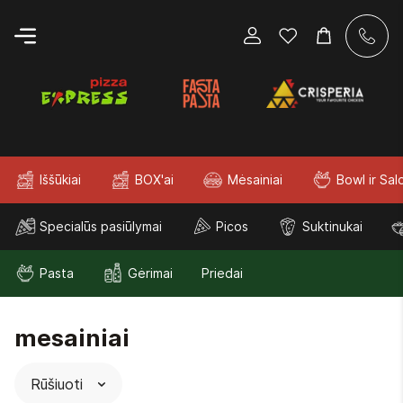
Iššūkiai
BOX'ai
Mėsainiai
Bowl ir Sal
Specialūs pasiūlymai
Picos
Suktinukai
Pasta
Gėrimai
Priedai
mesainiai
Rūšiuoti