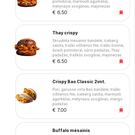
pomidorai, marinuoti agurkėliai,
mėlynasis svogūnas, majonezas
€ 6.50
Thay crispy
Skrudinta mėsainio bandelė, Iceberg
salota, traški vištienos filė, traški šoninė,
švieži pomidorai, sūrio padažas, Thay
padažas, traškūs svogūnai, majonezas
€ 6.50
Crispy Bao Classic 2vnt.
Puri, garuose virta Bao bandelė, traški
vištienos filė, Iceberg salota, marinuoti
agurkėliai, mėlynasis svogūnas, mango
padažas
€ 7.00
Buffalo mėsainis