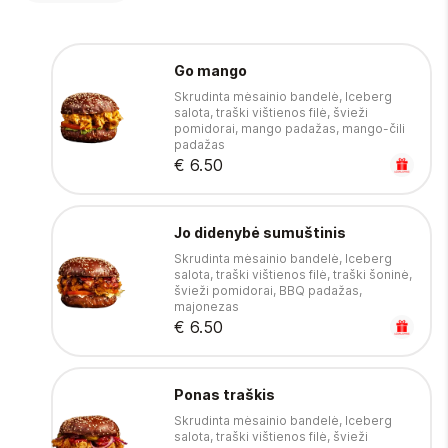
Go mango
Skrudinta mėsainio bandelė, Iceberg
salota, traški vištienos filė, švieži
pomidorai, mango padažas, mango-čili
padažas
€ 6.50
Jo didenybė sumuštinis
Skrudinta mėsainio bandelė, Iceberg
salota, traški vištienos filė, traški šoninė,
švieži pomidorai, BBQ padažas,
majonezas
€ 6.50
Ponas traškis
Skrudinta mėsainio bandelė, Iceberg
salota, traški vištienos filė, švieži