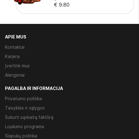
€ 9.80
APIE MUS
Kontaktai
Karjera
Įvertink mus
Alergenai
PAGALBA IR INFORMACIJA
Privatumo politika
Taisyklės ir sąlygos
Sukurti sąskaitą faktūrą
Lojalumo programa
Slapukų politika