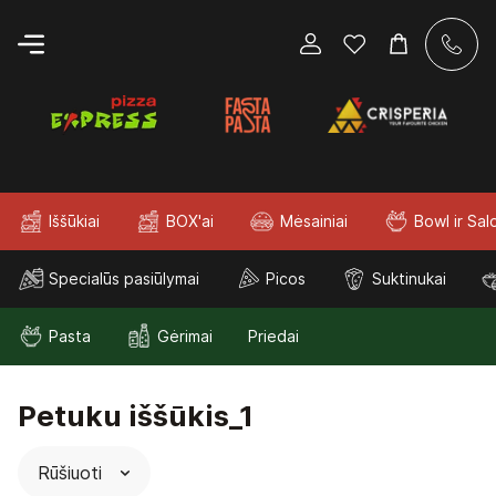
Iššūkiai
BOX'ai
Mėsainiai
Bowl ir Sal
Specialūs pasiūlymai
Picos
Suktinukai
Pasta
Gėrimai
Priedai
Petuku iššūkis_1
Rūšiuoti