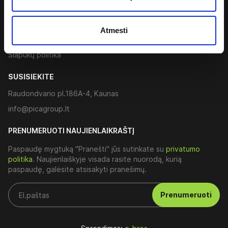
Taisyklės ir sąlygos
Sukurti sąskaitą faktūrą
Atmesti
Lojalumo programa
Slapukų politika
SUSISIEKITE
Raudondvario pl.186A-4, Kaunas
info@picagroup.lt
PRENUMERUOTI NAUJIENLAIKRAŠTĮ
Paspaudę mygtuką "Pranešti" jūs sutinkate su
privatumo
politika
. Naujienlaiškyje visada rasite nuorodą, kurią
paspaudę, galėsite atsisakyti pranešimų.
Prenumeruoti