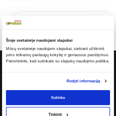
Petukų iššūkis
15 vnt. aštrių petukų + 2 vnt. keptų
bulvyčių + 2 vnt. padažo
€ 19.20
Šioje svetainėje naudojami slapukai
Mūsų svetainėje naudojami slapukai, siekiant užtikrinti
jums teikiamų paslaugų kokybę ir geriausius pasiūlymus.
Patvirtinkite, kad sutinkate su slapukų naudojimo politika.
APIE MUS
Kontaktai
Karjera
Rodyti informaciją
Įvertink mus
Alergenai
Sutinku
PAGALBA IR INFORMACIJA
Privatumo politika
Tinkinti