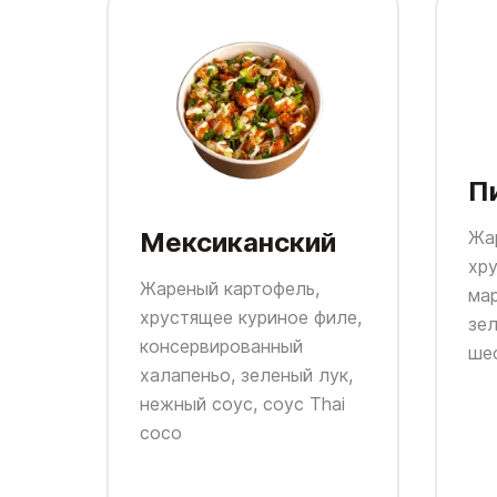
П
Мексиканский
Жа
хр
Жареный картофель,
ма
хрустящее куриное филе,
зел
консервированный
ше
халапеньо, зеленый лук,
нежный соус, соус Thai
coco