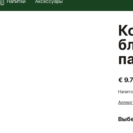
Напитки
Аксессуары
К
б
п
€ 9.
Напито
Аллер
Выбе