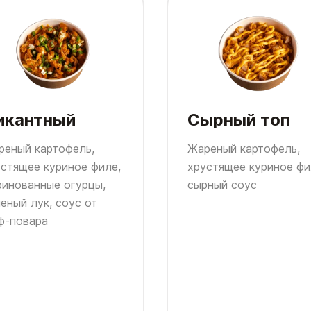
икантный
Сырный топ
реный картофель,
Жареный картофель,
устящее куриное филе,
хрустящее куриное фи
ринованные огурцы,
сырный соус
еный лук, соус от
ф-повара