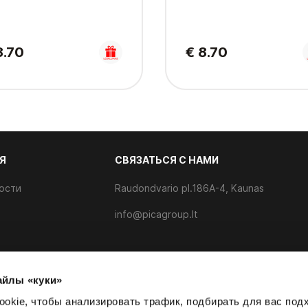
8.70
€ 8.70
Я
CВЯЗАТЬСЯ С НАМИ
ости
Raudondvario pl.186A-4, Kaunas
info@picagroup.lt
айлы «куки»
айлов cookie
okie, чтобы анализировать трафик, подбирать для вас по