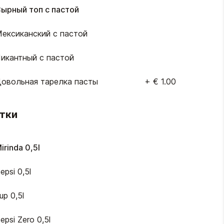
ырный топ с пастой
ексиканский с пастой
икантный с пастой
овольная тарелка пасты
+
€ 1.00
тки
irinda 0,5l
epsi 0,5l
up 0,5l
epsi Zero 0,5l