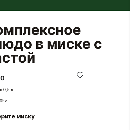
омплексное
людо в миске с
астой
70
к 0,5 л
гены
рите миску