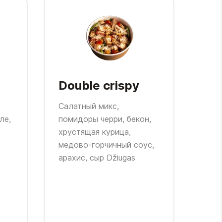
Double crispy
Уд
Салатный микс,
Жар
ле,
помидоры черри, бекон,
хру
хрустящая курица,
ветч
медово-горчичный соус,
Пеп
арахис, сыр Džiugas
Чедд
сол