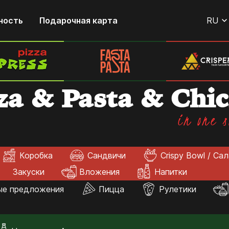
ность
Подарочная карта
RU
za & Pasta & Chi
in one s
Коробка
Сандвичи
Crispy Bowl / Са
Закуски
Вложения
Напитки
ые предложения
Пицца
Рулетики