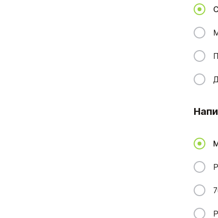
С
М
П
Д
Напи
M
P
7
P