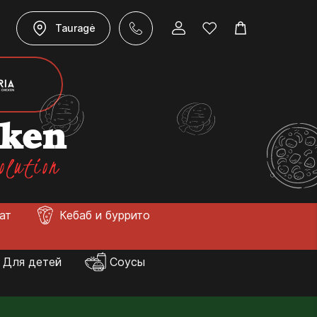
Tauragė
cken
olution
лат
Кебаб и буррито
Для детей
Соусы