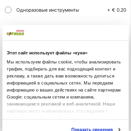
Одноразовые инструменты
+
€ 0.20
Упаковка
Упаковка
+
€ 0.20
Этот сайт использует файлы «куки»
Мы используем файлы cookie, чтобы анализировать
трафик, подбирать для вас подходящий контент и
рекламу, а также дать вам возможность делиться
Ингредиенты
Доступны на
информацией в социальных сетях. Мы передаем
информацию о ваших действиях на сайте партнерам
Google: социальным сетям и компаниям,
пастa, хрустящее куриное филе, консервированный
занимающимся рекламой и веб-аналитикой. Наши
халапеньо, зеленый лук, нежный соус, соус Thai
партнеры могут комбинировать эти сведения с
coco
предоставленной вами информацией, а также
данными, которые они получили при использовании
Показать сведения