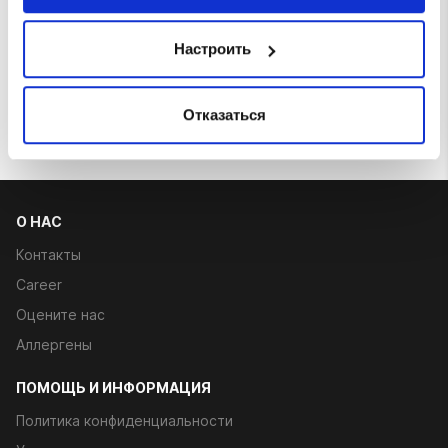
куриное филе, консервированный
халапеньо, зеленый лук, нежный соус,
соус Thai coco
Настроить
€ 8.70
Отказаться
О НАС
Контакты
Career
Оцените нас
Аллергены
ПОМОЩЬ И ИНФОРМАЦИЯ
Политика конфиденциальности