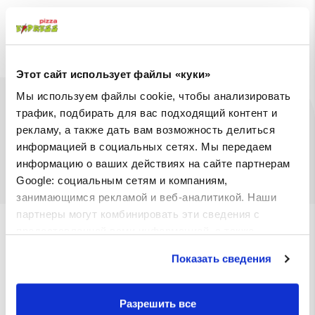
Упаковка
+
€ 0.20
Этот сайт использует файлы «куки»
Мы используем файлы cookie, чтобы анализировать
Ингредиенты
Доступны на
трафик, подбирать для вас подходящий контент и
рекламу, а также дать вам возможность делиться
информацией в социальных сетях. Мы передаем
Жареный картофель, хрустящее куриное филе,
информацию о ваших действиях на сайте партнерам
сырный соус
Google: социальным сетям и компаниям,
занимающимся рекламой и веб-аналитикой. Наши
партнеры могут комбинировать эти сведения с
Мы также предлагаем
предоставленной вами информацией, а также
данными, которые они получили при использовании
Показать сведения
вами их сервисов.
Мексиканский
Разрешить все
Жареный картофель, хрустящее