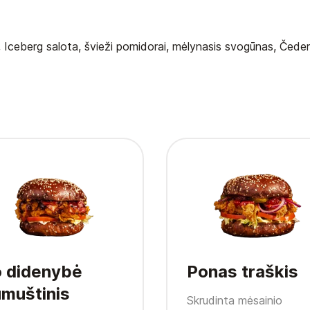
ė, Iceberg salota, švieži pomidorai, mėlynasis svogūnas, Čederi
o didenybė
Ponas traškis
muštinis
Skrudinta mėsainio