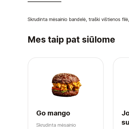
Skrudinta mėsainio bandelė, traški vištienos fil
Mes taip pat siūlome
Go mango
J
su
Skrudinta mėsainio