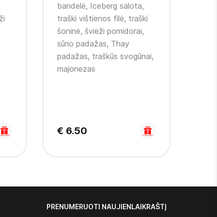
Cl
,
bandelė, Iceberg salota,
ži
traški vištienos filė, traški
Puri
šoninė, švieži pomidorai,
band
sūrio padažas, Thay
filė,
padažas, traškūs svogūnai,
marin
majonezas
mėly
man
€ 6.50
€ 7
PRENUMERUOTI NAUJIENLAIKRAŠTĮ