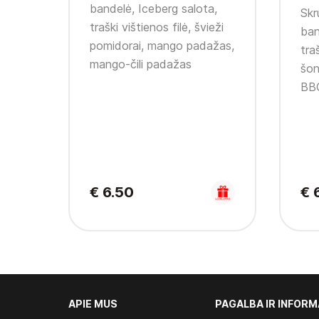
bandelė, Iceberg salota,
Skr
traški vištienos filė, švieži
ban
pomidorai, mango padažas,
traš
mango-čili padažas
šon
BBQ
€ 6.50
€ 
APIE MUS
PAGALBA IR INFORM