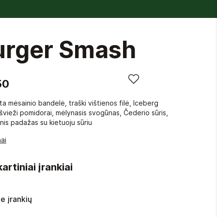
urger Smash
50
ta mėsainio bandelė, traški vištienos filė, Iceberg
 švieži pomidorai, mėlynasis svogūnas, Čederio sūris,
nis padažas su kietuoju sūriu
ai
artiniai įrankiai
e įrankių