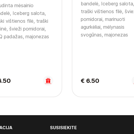
bandelė, Iceberg salota
udinta mėsainio
traški vištienos filė, švie
delė, Iceberg salota,
pomidorai, marinuoti
ki vištienos filė, traški
agurkėliai, mėlynasis
inė, švieži pomidorai,
svogūnas, majonezas
 padažas, majonezas
6.50
€ 6.50
ACIJA
SUSISIEKITE