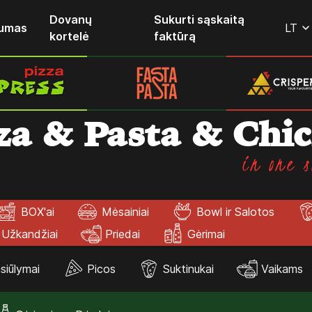
Dovanų
Sukurti sąskaitą
lumas
LT
kortelė
faktūrą
za & Pasta & Chi
in one s
BOX'ai
Mėsainiai
Bowl ir Salotos
Užkandžiai
Priedai
Gėrimai
siūlymai
Picos
Suktinukai
Vaikams