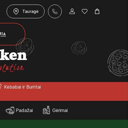
Tauragė
cken
olution
Kebabai ir Burritai
Padažai
Gėrimai