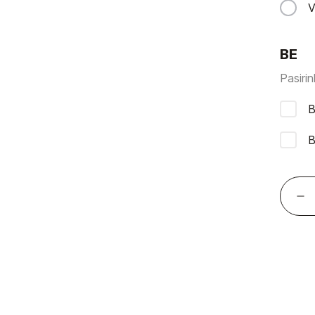
V
BE
Pasirin
B
B