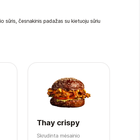
o sūris, česnakinis padažas su kietuoju sūriu
Thay crispy
Cr
Skrudinta mėsainio