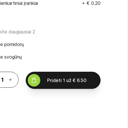
ienkartiniai įrankiai
+
€ 0.20
kite daugiausiai 2
e pomidorų
e svogūnų
Pridėti
1
už
€ 6.50