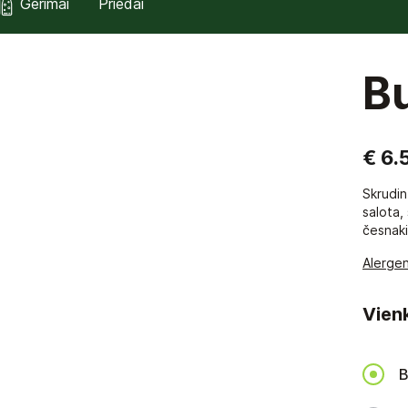
Gėrimai
Priedai
B
€ 6.
Skrudin
salota,
česnaki
Alergen
Vienk
B