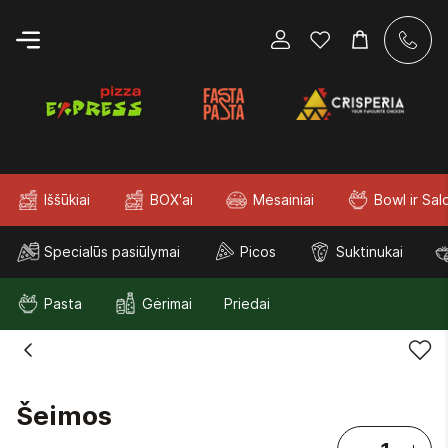
Iššūkiai
BOX'ai
Mėsainiai
Bowl ir Sal
Specialūs pasiūlymai
Picos
Suktinukai
Pasta
Gėrimai
Priedai
Šeimos