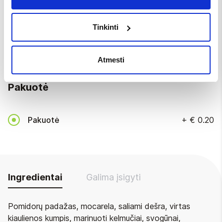
Tinkinti
Be įrankių
Vienkartiniai įrankiai
+
€ 0.20
Atmesti
Pakuotė
Pakuotė
+
€ 0.20
Ingredientai
Galima įsigyti
Pomidorų padažas, mocarela, saliami dešra, virtas
kiaulienos kumpis, marinuoti kelmučiai, svogūnai,