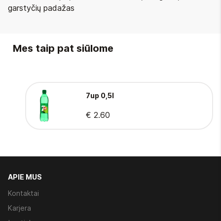
garstyčių padažas
Mes taip pat siūlome
7up 0,5l
€ 2.60
APIE MUS
Kontaktai
Karjera