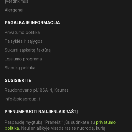
Įvertink mus
Alergenai
PAGALBA IR INFORMACIJA
Privatumo politika
Taisyklės ir sąlygos
Sukurti sąskaitą faktūrą
Lojalumo programa
Slapukų politika
SUSISIEKITE
Raudondvario pl.186A-4, Kaunas
info@picagroup.lt
PRENUMERUOTI NAUJIENLAIKRAŠTĮ
Paspaudę mygtuką "Pranešti" jūs sutinkate su
privatumo
politika
. Naujienlaiškyje visada rasite nuorodą, kurią