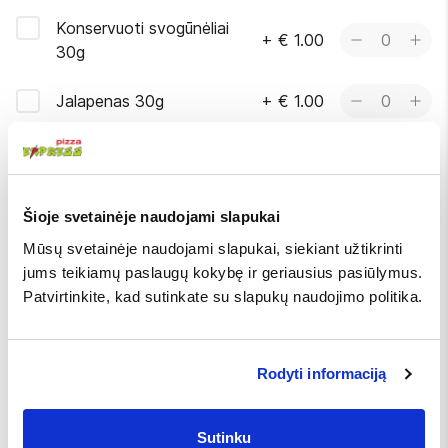
Konservuoti svogūnėliai
+
€ 1.00
0
30g
Jalapenas 30g
+
€ 1.00
0
Daugiau
BE
Šioje svetainėje naudojami slapukai
Pasirinkite daugiausiai 3
Mūsų svetainėje naudojami slapukai, siekiant užtikrinti
jums teikiamų paslaugų kokybę ir geriausius pasiūlymus.
Netepti česnakiniu
Be garstyčių padažo
Patvirtinkite, kad sutinkate su slapukų naudojimo politika.
aliejumi
Be svogūnų
Be marinuotų
kelmučių
Rodyti informaciją
Sutinku
Vienkartiniai įrankiai