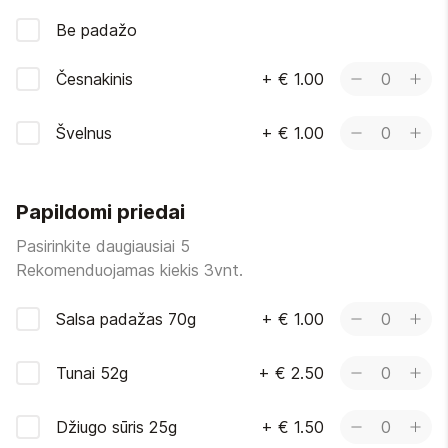
Be padažo
Česnakinis
+
€ 1.00
0
Švelnus
+
€ 1.00
0
Papildomi priedai
Pasirinkite daugiausiai 5
Rekomenduojamas kiekis 3vnt.
Salsa padažas 70g
+
€ 1.00
0
Tunai 52g
+
€ 2.50
0
Džiugo sūris 25g
+
€ 1.50
0