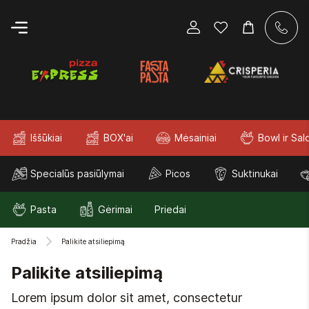
Iššūkiai
BOX'ai
Mėsainiai
Bowl ir Sal
Specialūs pasiūlymai
Picos
Suktinukai
Pasta
Gėrimai
Priedai
Pradžia
Palikite atsiliepimą
Palikite atsiliepimą
Lorem ipsum dolor sit amet, consectetur