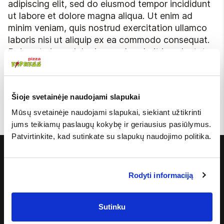
adipiscing elit, sed do eiusmod tempor incididunt
ut labore et dolore magna aliqua. Ut enim ad
minim veniam, quis nostrud exercitation ullamco
laboris nisi ut aliquip ex ea commodo consequat.
Duis aute irure dolor in reprehenderit in voluptate
velit esse cillum dolore eu fugiat nulla pariatur.
Excepteur sint occaecat cupidatat non proident,
sunt in culpa qui officia deserunt mollit anim id est
Šioje svetainėje naudojami slapukai
laborum
Mūsų svetainėje naudojami slapukai, siekiant užtikrinti
jums teikiamų paslaugų kokybę ir geriausius pasiūlymus.
Patvirtinkite, kad sutinkate su slapukų naudojimo politika.
APIE MUS
Kontaktai
Rodyti informaciją
Karjera
Įvertink mus
Sutinku
Alergenai