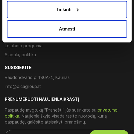
PAGALBA IR INFORMACIJA
Tinkinti
Privatumo politika
Taisyklės ir sąlygos
Atmesti
Sukurti sąskaitą faktūrą
Lojalumo programa
Slapukų politika
SUSISIEKITE
Raudondvario pl.186A-4, Kaunas
info@picagroup.lt
PRENUMERUOTI NAUJIENLAIKRAŠTĮ
Paspaudę mygtuką "Pranešti" jūs sutinkate su
privatumo
politika
. Naujienlaiškyje visada rasite nuorodą, kurią
paspaudę, galėsite atsisakyti pranešimų.