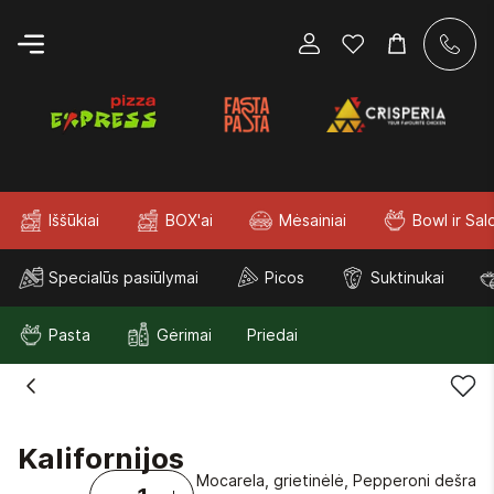
Iššūkiai
BOX'ai
Mėsainiai
Bowl ir Sal
Specialūs pasiūlymai
Picos
Suktinukai
Pasta
Gėrimai
Priedai
Kalifornijos
Mocarela, grietinėlė, Pepperoni dešra