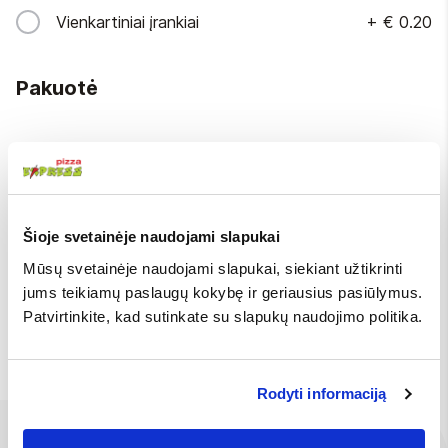
Vienkartiniai įrankiai
+
€ 0.20
Pakuotė
Pakuotė
+
€ 0.20
BE
Šioje svetainėje naudojami slapukai
Pasirinkite daugiausiai 2
Mūsų svetainėje naudojami slapukai, siekiant užtikrinti
jums teikiamų paslaugų kokybę ir geriausius pasiūlymus.
Netepti česnakiniu
Be sūrio
Patvirtinkite, kad sutinkate su slapukų naudojimo politika.
aliejumi
Rodyti informaciją
Ingredientai
Galima įsigyti