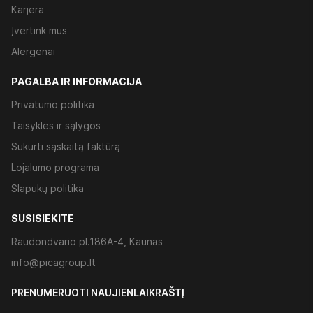
Karjera
Įvertink mus
Alergenai
PAGALBA IR INFORMACIJA
Privatumo politika
Taisyklės ir sąlygos
Sukurti sąskaitą faktūrą
Lojalumo programa
Slapukų politika
SUSISIEKITE
Raudondvario pl.186A-4, Kaunas
info@picagroup.lt
PRENUMERUOTI NAUJIENLAIKRAŠTĮ