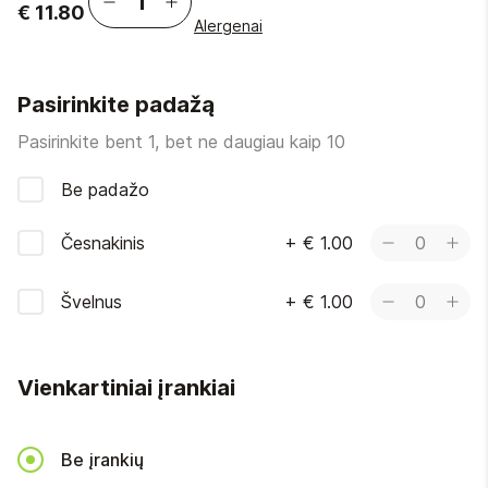
€ 11.80
Alergenai
Pasirinkite padažą
Pasirinkite bent 1, bet ne daugiau kaip 10
Be padažo
Česnakinis
+
€ 1.00
0
Švelnus
+
€ 1.00
0
Vienkartiniai įrankiai
Be įrankių