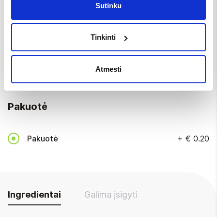
Sutinku
Vienkartiniai įrankiai
Tinkinti
Be įrankių
Atmesti
Vienkartiniai įrankiai
+
€ 0.20
Pakuotė
Pakuotė
+
€ 0.20
Ingredientai
Galima įsigyti