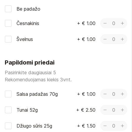
Be padažo
Česnakinis
+
€ 1.00
0
Švelnus
+
€ 1.00
0
Papildomi priedai
Pasirinkite daugiausiai 5
Rekomenduojamas kiekis 3vnt.
Salsa padažas 70g
+
€ 1.00
0
Tunai 52g
+
€ 2.50
0
Džiugo sūris 25g
+
€ 1.50
0