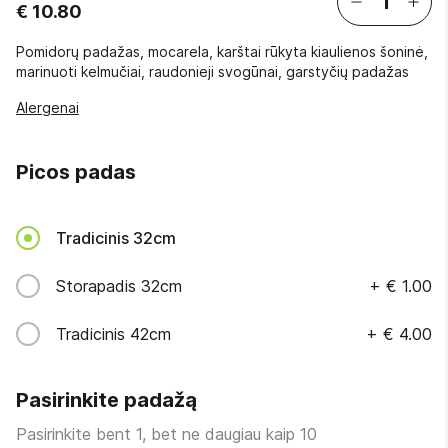
€ 10.80
Pomidorų padažas, mocarela, karštai rūkyta kiaulienos šoninė,
marinuoti kelmučiai, raudonieji svogūnai, garstyčių padažas
Alergenai
Picos padas
Tradicinis 32cm
Storapadis 32cm
+
€ 1.00
Tradicinis 42cm
+
€ 4.00
Pasirinkite padažą
Pasirinkite bent 1, bet ne daugiau kaip 10