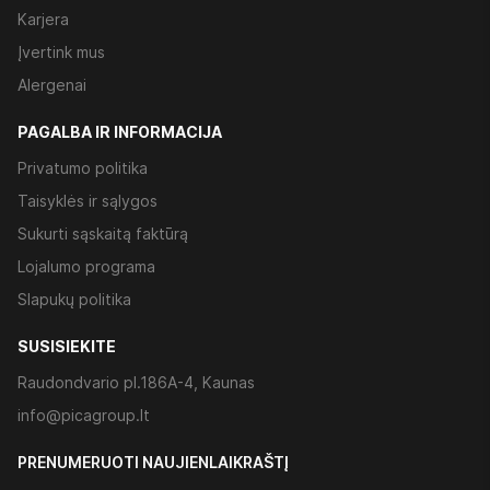
Karjera
Įvertink mus
Alergenai
PAGALBA IR INFORMACIJA
Privatumo politika
Taisyklės ir sąlygos
Sukurti sąskaitą faktūrą
Lojalumo programa
Slapukų politika
SUSISIEKITE
Raudondvario pl.186A-4, Kaunas
info@picagroup.lt
PRENUMERUOTI NAUJIENLAIKRAŠTĮ