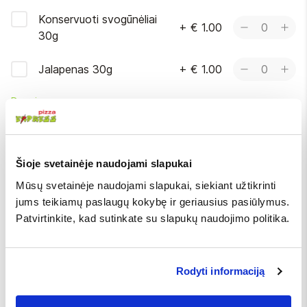
Konservuoti svogūnėliai
+
€ 1.00
0
30g
Jalapenas 30g
+
€ 1.00
0
Daugiau
BE
Pasirinkite daugiausiai 5
Šioje svetainėje naudojami slapukai
Mūsų svetainėje naudojami slapukai, siekiant užtikrinti
Netepti česnakiniu
Be garstyčių padažo
jums teikiamų paslaugų kokybę ir geriausius pasiūlymus.
aliejumi
Patvirtinkite, kad sutinkate su slapukų naudojimo politika.
Be šoninės
Be svogūnų
Be marinuotų
Rodyti informaciją
kelmučių