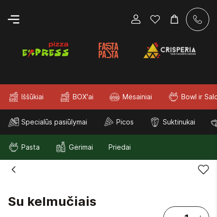
Iššūkiai
BOX'ai
Mėsainiai
Bowl ir Sal
Specialūs pasiūlymai
Picos
Suktinukai
Pasta
Gėrimai
Priedai
Su kelmučiais