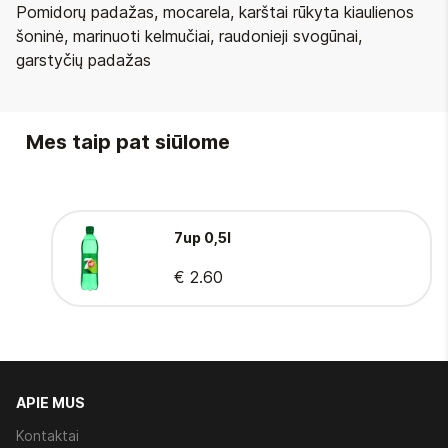
Pomidorų padažas, mocarela, karštai rūkyta kiaulienos
šoninė, marinuoti kelmučiai, raudonieji svogūnai,
garstyčių padažas
Mes taip pat siūlome
7up 0,5l
€ 2.60
APIE MUS
Kontaktai