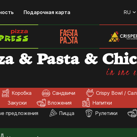
ность
Подарочная карта
RU
za & Pasta & Chi
in one s
Коробка
Сандвичи
Crispy Bowl / Са
Закуски
Вложения
Напитки
ые предложения
Пицца
Рулетики