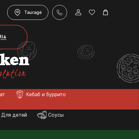
Tauragė
cken
olution
лат
Кебаб и буррито
Для детей
Соусы